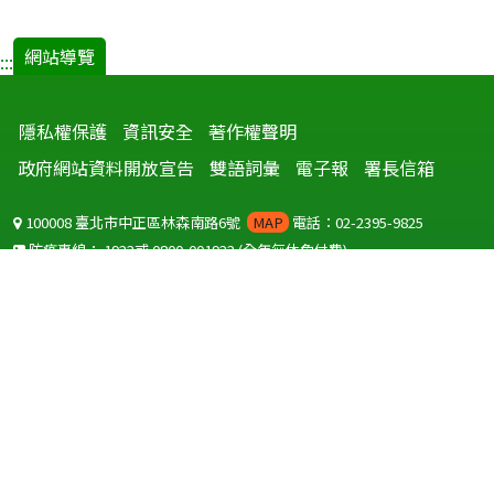
網站導覽
:::
隱私權保護
資訊安全
著作權聲明
政府網站資料開放宣告
雙語詞彙
電子報
署長信箱
100008 臺北市中正區林森南路6號
MAP
電話：02-2395-9825
防疫專線：
1922
或
0800-001922
(全年無休免付費)
聽語障服務免付費傳真：
0800-655955
國外可撥打
+886-800-001922
(自國外撥打回國須自付國際電話費用)
Copyright © 2026 衛生福利部 疾病管制署. All rights reserved.
本網站建議使用 IE10 以上版本瀏覽器及以1920x1080解析度，以獲得最