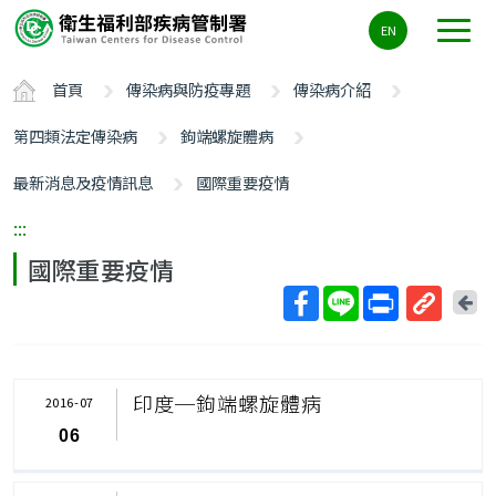
主
EN
要
內
首頁
傳染病與防疫專題
傳染病介紹
容
區
第四類法定傳染病
鉤端螺旋體病
ALT+C
最新消息及疫情訊息
國際重要疫情
:::
國際重要疫情
回
上
取
一
得
頁
短
印度─鉤端螺旋體病
2016-07
網
06
址