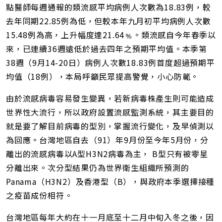
址
點醫師每週通報的類流感平均病例人次數為18.83例，較
去年同期22.85例為低，但較本年九月初平均病例人次數
15.48例為高，上升幅度達21.64﹪。類流感自今年春季以
來，已連續36週遠低於過去四年之預期平均值。本季第
38週（9月14-20日）病例人次數18.83例首度超過預期平
均值（18例），本局呼籲民眾提高警覺，小心防範。
由於流感病毒容易發生變異，若新病毒株產生則可能造成
世界性大流行，所以政府設置流感監測系統，其主要目的
就是要了解目前病毒的型別，掌握流行變化，及早偵測以
為回應。台灣地區自去（91）年9月份至今年5月份，分
離出的流感病毒以A型H3N2病毒為主， B型只有被零星
分離出來。次分型結果仍為世界衛生組織所預測的
Panama（H3N2）及香港型（B），與政府本季選擇接種
之疫苗成份相符。
台灣地區每年大約在十一月底至十二月中旬入冬之後，因