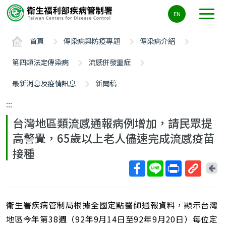
主
EN
要
內
首頁
傳染病與防疫專題
傳染病介紹
容
區
第四類法定傳染病
流感併發重症
ALT+C
最新消息及疫情訊息
新聞稿
:::
台灣地區類流感通報病例增加，請民眾提
高警覺，65歲以上老人儘速完成流感疫苗
接種
回
上
取
一
得
頁
衛生署疾病管制局根據全國定點醫師通報資料，顯示台灣
短
網
地區今年第38週（92年9月14日至92年9月20日）每位定