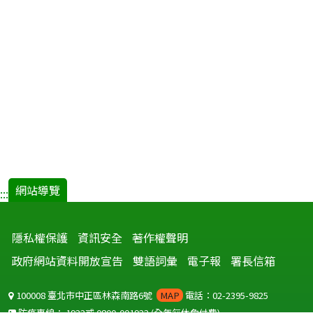
網站導覽
:::
隱私權保護
資訊安全
著作權聲明
政府網站資料開放宣告
雙語詞彙
電子報
署長信箱
100008 臺北市中正區林森南路6號
MAP
電話：02-2395-9825
防疫專線：
1922
或
0800-001922
(全年無休免付費)