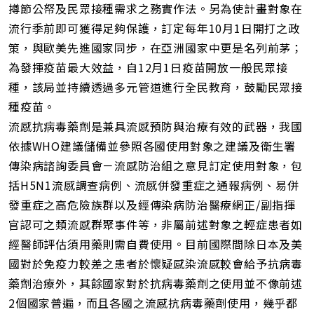
撙節公帑及民眾接種需求之務實作法。另為使計畫對象在
流行季前即可獲得足夠保護，訂定每年10月1日開打之政
策，與歐美先進國家同步，在亞洲國家中更是名列前茅；
為發揮疫苗最大效益，自12月1日疫苗開放一般民眾接
種，該局並持續透過多元管道進行全民教育，鼓勵民眾接
種疫苗。
流感抗病毒藥劑是兼具流感預防與治療有效的武器，我國
依據WHO建議儲備並參照各國使用對象之建議及衛生署
傳染病諮詢委員會－流感防治組之意見訂定使用對象，包
括H5N1流感調查病例、流感併發重症之通報病例、易併
發重症之高危險族群以及經傳染病防治醫療網正/副指揮
官認可之類流感群聚事件等，非屬前述對象之輕症患者如
經醫師評估須用藥則需自費使用。目前國際間除日本及美
國對於免疫力較差之患者於懷疑感染流感較會給予抗病毒
藥劑治療外，其餘國家對於抗病毒藥劑之使用並不像前述
2個國家普遍，而且各國之流感抗病毒藥劑使用，幾乎都