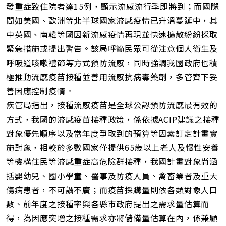
發重症致住院者達15例，顯示流感流行季即將到；而國際
間如美國、歐洲等北半球國家流感疫情已升溫蔓延中，其
中英國、南韓等國因新流感疫情再現並快速擴散紛紛採取
緊急措施或提出警告。該局呼籲民眾可從注意個人衛生及
呼吸道咳嗽禮節等方式預防流感，同時強調我國政府也積
極推動流感疫苗接種並善用流感抗病毒藥劑，多管齊下妥
善因應控制疫情。
疾管局指出，接種流感疫苗是全球公認預防流感最有效的
方式，我國的流感疫苗接種政策，係依據ACIP建議之接種
對象優先順序以及當年度爭取到的預算等因素訂定計畫實
施對象，相較於多數國家僅提供65歲以上老人及慢性安養
等機構住民等流感重症高危險群接種，我國計畫對象尚涵
括嬰幼兒、國小學童、醫事及防疫人員、禽畜業者及重大
傷病患者，不可謂不廣；而疫苗採購量則依各類對象人口
數、前年度之接種率與各縣市政府提出之需求量估算而
得，為因應突增之接種需求亦將儲備量估算在內，係兼顧