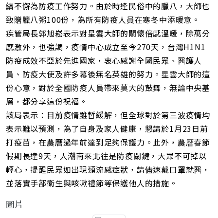
續不懈為防疫工作努力。由於時逢民俗中的臘八，大師也
致贈臘八粥100份，為所有防疫人員在寒冬中添暖意。
疾管局長郭旭崧表示對星雲大師的關懷倍感溫暖，除萬分
感激外，也強調，疫情中心成立至今270天，台灣H1N1
防疫成效不亞於先進國家，衷心感謝全國民眾、醫護人
員、防疫大使及許多幕後無名英雄的努力。星雲大師的這
份心意，對於全國防疫人員帶來莫大的鼓舞，無論中央基
層，都分享這份祝福。
該局表示：目前疫情雖暫緩解，但全球對於第三波疫情均
表示難以預測，為了自身及家人健康，懇請於1月23日前
打疫苗，在農曆過年前達到足夠保護力。此外，農暦春節
假期長達9天，人潮南來北往是防疫關鍵，大眾不可掉以
輕心，提醒民眾如出現類流感症狀，請儘速戴口罩就醫，
並落實手部衛生與咳嗽禮節等保護他人的措施。
圖片