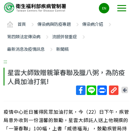
主
EN
要
內
首頁
傳染病與防疫專題
傳染病介紹
容
區
第四類法定傳染病
流感併發重症
ALT+C
最新消息及疫情訊息
新聞稿
:::
星雲大師致贈親筆春聯及臘八粥，為防疫
人員加油打氣!
回
上
取
一
得
頁
疫情中心近日獲得民眾加油打氣，今（22）日下午，疾管
短
網
局意外收到一份溫馨的鼓勵，星雲大師託人送上他親撰的
址
「一筆春聯」100幅，上書「威德福海」，鼓勵疾管局持