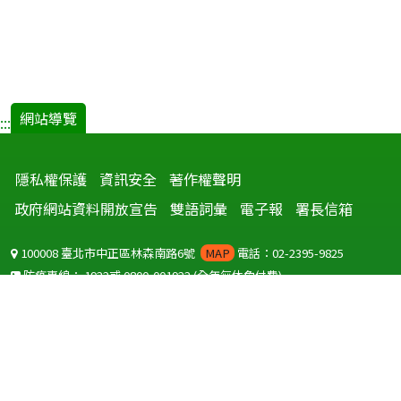
網站導覽
:::
隱私權保護
資訊安全
著作權聲明
政府網站資料開放宣告
雙語詞彙
電子報
署長信箱
100008 臺北市中正區林森南路6號
MAP
電話：02-2395-9825
防疫專線：
1922
或
0800-001922
(全年無休免付費)
聽語障服務免付費傳真：
0800-655955
國外可撥打
+886-800-001922
(自國外撥打回國須自付國際電話費用)
Copyright © 2026 衛生福利部 疾病管制署. All rights reserved.