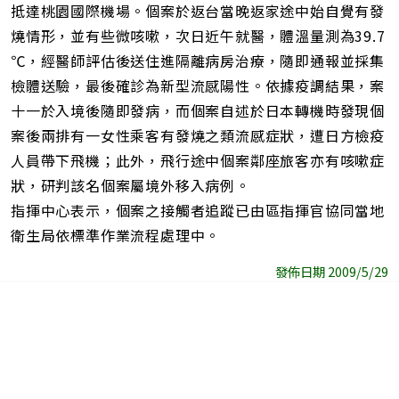
抵達桃園國際機場。個案於返台當晚返家途中始自覺有發
燒情形，並有些微咳嗽，次日近午就醫，體溫量測為39.7
℃，經醫師評估後送住進隔離病房治療，隨即通報並採集
檢體送驗，最後確診為新型流感陽性。依據疫調結果，案
十一於入境後隨即發病，而個案自述於日本轉機時發現個
案後兩排有一女性乘客有發燒之類流感症狀，遭日方檢疫
人員帶下飛機；此外，飛行途中個案鄰座旅客亦有咳嗽症
狀，研判該名個案屬境外移入病例。
指揮中心表示，個案之接觸者追蹤已由區指揮官協同當地
衛生局依標準作業流程處理中。
發佈日期 2009/5/29