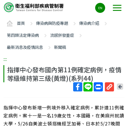
主
EN
要
內
首頁
傳染病與防疫專題
傳染病介紹
容
區
第四類法定傳染病
流感併發重症
ALT+C
最新消息及疫情訊息
新聞稿
:::
指揮中心發布國內第11例確定病例，疫情
等級維持第三級(黃燈)(系列44)
回
上
取
一
得
頁
指揮中心發布新增一例境外移入確定病例，累計達11例確
短
網
定病例。案十一是一名19歲女性，本國籍，在美麻州就讀
址
大學，5/26自美波士頓搭機經芝加哥、日本於5/27晚間