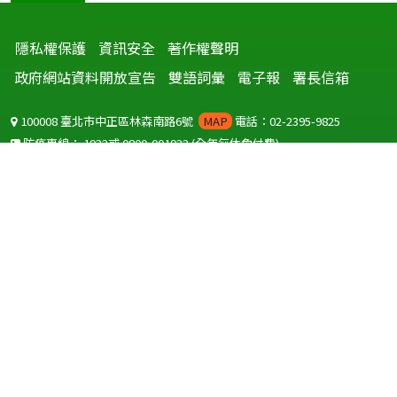
隱私權保護
資訊安全
著作權聲明
政府網站資料開放宣告
雙語詞彙
電子報
署長信箱
100008 臺北市中正區林森南路6號
MAP
電話：02-2395-9825
防疫專線：
1922
或
0800-001922
(全年無休免付費)
聽語障服務免付費傳真：
0800-655955
國外可撥打
+886-800-001922
(自國外撥打回國須自付國際電話費用)
Copyright © 2026 衛生福利部 疾病管制署. All rights reserved.
本網站建議使用 IE10 以上版本瀏覽器及以1920x1080解析度，以獲得最
佳瀏覽體驗。
為提供使用者有文書軟體選擇的權利，本網站提供ODF開放文件格式，
建議您安裝免費開源軟體
(https://www.ndc.gov.tw/cp.aspx?