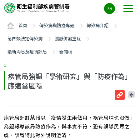
主
EN
要
內
首頁
傳染病與防疫專題
傳染病介紹
容
區
第四類法定傳染病
流感併發重症
ALT+C
最新消息及疫情訊息
新聞稿
:::
疾管局強調「學術研究」與「防疫作為」
應適當區隔
回
上
取
一
得
頁
疾管局針對某報以「疫情發生兩個月，疾管局啥也沒做」
短
網
為題報導該局防疫作為，與事實不符，恐有誤導民眾之
址
虞，該局特此對外說明澄清。