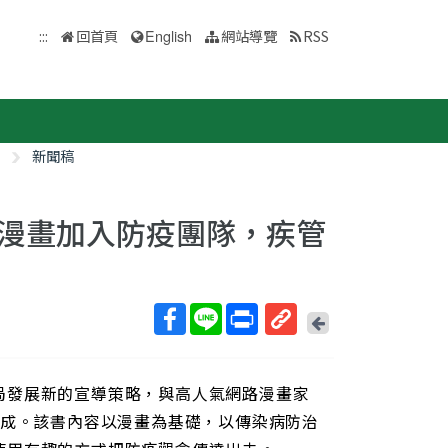
:::
回首頁
English
網站導覽
RSS
新聞稿
漫畫加入防疫團隊，疾管
回
上
取
一
得
頁
局發展新的宣導策略，與高人氣網路漫畫家
短
網
完成。該書內容以漫畫為基礎，以傳染病防治
址