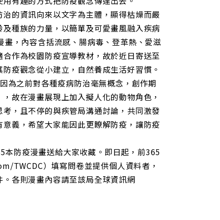
使用有趣的方式把防疫觀念傳達出去。
防治的資訊向來以文字為主體，顯得枯燥而嚴
齡及種族的力量，以簡單及可愛畫風融入疾病
漫畫，內容含括流感、腸病毒、登革熱、愛滋
適合作為校園防疫宣導教材，故於近日寄送至
其防疫觀念從小建立，自然養成生活好習慣。
是因為之前對各種疫病防治毫無概念，創作期
」，故在漫畫展現上加入擬人化的動物角色，
思考，且不停的與疾管局溝通討論，共同激發
有意義，希望大家能因此更瞭解防疫，讓防疫
65本防疫漫畫送給大家收藏。即日起，前365
ok.com/TWCDC）填寫問卷並提供個人資料者，
件。各則漫畫內容請至該局全球資訊網