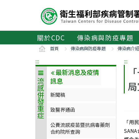
主
要
內
容
區
關於CDC
傳染病與防疫專題
ALT+C
首頁
傳染病與防疫專題
傳染病介
:::
:::
「
最新消息及疫情
訊息
流感併發重症
局
新聞稿
致醫界通函
「用
公費流感疫苗暨抗病毒藥劑
SAN
合約院所查詢