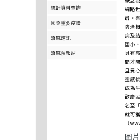
概念
統計資料查詢
網路
肅。
國際重要疫情
防治
病及
流感速訊
國小
具有高
流感預報站
間才
且費
靈感
成為
歡慶民
名至「
就可
（www
圖片