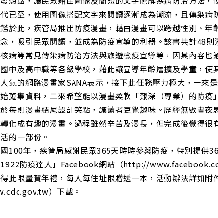
為發想點，讓民眾藉由圖像及簡短的文字瞭解疾病防治方法，
世代已至，使用圖像搭配文字來閱讀逐漸成為潮流，且傳染病
有鑑於此，疾管局推出防疫漫畫，藉由漫畫可以跨越性別、年
概念，吸引民眾閱讀，並成為防疫宣導的利器。該書共計48則
結核病等常見傳染病防治方法與旅遊檢疫宣導等，因其內容也
、國中及高中職等各級學校，藉此讓宣導年齡層擴及學童，使
人氣的網路漫畫家SANA表示，接下此任務壓力極大，一來
開始蒐集資料，二來希望能以漫畫柔軟「艱深（專業）的防疫
心於每則漫畫結尾設計笑點，讓讀者更覺趣味。歷經無數晝夜
後轉化成有趣的漫畫。過程雖然辛苦及漫長，但完成後覺得很
生活的一部份。
國100年，疾管局感謝民眾365天時時參與防疫，特別提供3
1922防疫達人」Facebook網站（http://www.facebo
獲得此限量賀年禮，每人每住址限贈送一本，活動辦法詳如附
.cdc.gov.tw）下載。