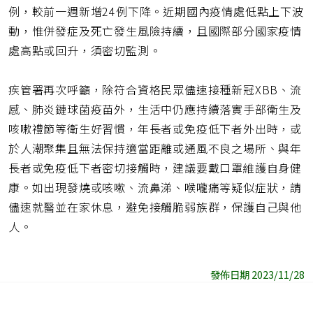
例，較前一週新增24例下降。近期國內疫情處低點上下波
動，惟併發症及死亡發生風險持續，且國際部分國家疫情
處高點或回升，須密切監測。
疾管署再次呼籲，除符合資格民眾儘速接種新冠XBB、流
感、肺炎鏈球菌疫苗外，生活中仍應持續落實手部衛生及
咳嗽禮節等衛生好習慣，年長者或免疫低下者外出時，或
於人潮聚集且無法保持適當距離或通風不良之場所、與年
長者或免疫低下者密切接觸時，建議要戴口罩維護自身健
康。如出現發燒或咳嗽、流鼻涕、喉嚨痛等疑似症狀，請
儘速就醫並在家休息，避免接觸脆弱族群，保護自己與他
人。
發佈日期 2023/11/28