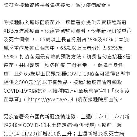
請符合接種資格長者儘速接種，減少疾病威脅。
除接種肺炎鏈球菌疫苗外，疾管署亦提供公費接種新冠
XBB及流感疫苗。依疾管署監測資料，今年新冠併發重症
及死亡個案中，65歲以上長者分別占78%及90%；本流
感季重症及死亡個案中，65歲以上長者分別占62%及
65%，打疫苗是最有效的預防方法，請長者勿忘接種3種
疫苗，共同響應「秋冬防疫 三針有幸」，保障自身健
康。此外65歲以上民眾接種COVID-19疫苗可獲得各縣市
提供之500元(含)以下衛教品，接種3種疫苗皆可領取
COVID-19快篩試劑，接種院所可至疾管署官網「秋冬疫
苗專區」( https://gov.tw/eU4 )疫苗接種院所查詢。
另疾管署公布國內新冠疫情趨勢，上週(11/21-11/27)新
增248例COVID-19本土確定病例(併發症)，較前一週
(11/14-11/20)新增210例上升；上週新增18例死亡病