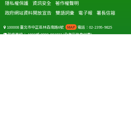
隱私權保護
資訊安全
著作權聲明
政府網站資料開放宣告
雙語詞彙
電子報
署長信箱
100008 臺北市中正區林森南路6號
MAP
電話：02-2395-9825
防疫專線：
1922
或
0800-001922
(全年無休免付費)
聽語障服務免付費傳真：
0800-655955
國外可撥打
+886-800-001922
(自國外撥打回國須自付國際電話費用)
Copyright © 2026 衛生福利部 疾病管制署. All rights reserved.
本網站建議使用 IE10 以上版本瀏覽器及以1920x1080解析度，以獲得最
佳瀏覽體驗。
為提供使用者有文書軟體選擇的權利，本網站提供ODF開放文件格式，
建議您安裝免費開源軟體
(https://www.ndc.gov.tw/cp.aspx?
n=32A75A78342B669D)
或以您慣用的軟體開啟文件。