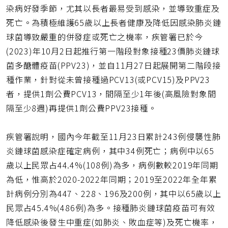
網
染病好發季節，尤其以長者最易受到感染，並導致重症及
址
死亡。為積極維護65歲以上長者健康及降低因感染肺炎鏈
球菌導致嚴重的併發症或死亡之機率，疾管署已於今
(2023)年10月2日起推行第一階段對象接種23價肺炎鏈球
菌多醣體疫苗(PPV23)，並自11月27日起展開第二階段接
種作業，針對從未曾接種過PCV13(或PCV15)及PPV23
者，提供1劑公費PCV13，間隔至少1年後(高風險對象間
隔至少8週)再提供1劑公費PPV23接種。
疾管署說明，國內今年截至11月23日累計243例侵襲性肺
炎鏈球菌感染症確定病例，其中34例死亡；病例中以65
歲以上民眾占44.4%(108例)為多，病例數較2019年同期
為低，惟高於2020-2022年同期；2019至2022年全年累
計病例分別為447、228、196及200例，其中以65歲以上
民眾占45.4%(486例)為多。接種肺炎鏈球菌疫苗可有效
降低感染後發生中重症(如肺炎、敗血症等)及死亡機率，