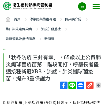
主
EN
要
內
首頁
傳染病與防疫專題
傳染病介紹
容
區
第四類法定傳染病
流感併發重症
ALT+C
最新消息及疫情訊息
新聞稿
:::
「秋冬防疫 三針有幸」，65歲以上公費肺
炎鏈球菌疫苗第二階段開打，呼籲長者儘
速接種新冠XBB、流感、肺炎鏈球菌疫
苗，提升3重保護力
回
上
取
一
得
頁
疾病管制署(下稱疾管署)今(28)日表示，秋冬為呼吸道傳
短