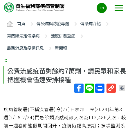
主
EN
要
內
首頁
傳染病與防疫專題
傳染病介紹
容
區
第四類法定傳染病
流感併發重症
ALT+C
最新消息及疫情訊息
新聞稿
:::
公費流感疫苗剩餘約7萬劑，請民眾和家長
把握機會儘速安排接種
回
上
取
一
得
頁
疾病管制署(下稱疾管署)今(27)日表示，今(2024)年第8
短
網
週(2/18-2/24)門急診類流感就診人次為112,486人次，較
址
前一週春節連假期間回升，疫情仍處高原期；多項監測系