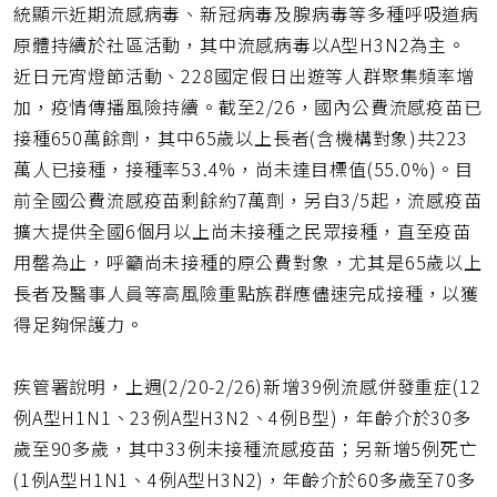
統顯示近期流感病毒、新冠病毒及腺病毒等多種呼吸道病
原體持續於社區活動，其中流感病毒以A型H3N2為主。
近日元宵燈節活動、228國定假日出遊等人群聚集頻率增
加，疫情傳播風險持續。截至2/26，國內公費流感疫苗已
接種650萬餘劑，其中65歲以上長者(含機構對象)共223
萬人已接種，接種率53.4%，尚未達目標值(55.0%)。目
前全國公費流感疫苗剩餘約7萬劑，另自3/5起，流感疫苗
擴大提供全國6個月以上尚未接種之民眾接種，直至疫苗
用罄為止，呼籲尚未接種的原公費對象，尤其是65歲以上
長者及醫事人員等高風險重點族群應儘速完成接種，以獲
得足夠保護力。
疾管署說明，上週(2/20-2/26)新增39例流感併發重症(12
例A型H1N1、23例A型H3N2、4例B型)，年齡介於30多
歲至90多歲，其中33例未接種流感疫苗；另新增5例死亡
(1例A型H1N1、4例A型H3N2)，年齡介於60多歲至70多