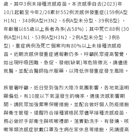
歲，其中3例未接種流感疫苗。本流感季自去(2023)年
10/1起截至今年2/26累計552例流感併發重症(159例A型
H1N1、348例A型H3N2、6例A型未分型、39例B型) ，
年齡層以65歲以上長者為多(占58%)；其中死亡88例 (30
例A型H1N1、53例A型H3N2、2例A型未分型、3例B
型)，重症病例及死亡個案均有80%以上未接種流感疫
苗。近期流感併發重症通報數仍多，呼籲民眾提高警覺，
如出現呼吸困難、急促、發紺(缺氧)等危險徵兆，請儘速
就醫，並配合醫師指示服藥，以降低併發重症發生風險。
疾管署呼籲，近日受到強烈大陸冷氣團影響，各地氣溫明
顯偏低，有10度以下氣溫發生的機率，適逢流感影響期
間，請民眾加強禦寒保暖措施，並配合做好個人防疫措施
與衛生管理，提醒符合接種資格民眾儘早接種流感疫苗、
務必做好手部衛生與咳嗽禮節，落實勤洗手、有發燒、咳
嗽等類流感症狀戴口罩及生病在家休息等措施，另請提高