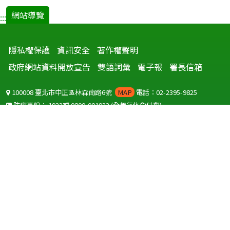
網站導覽
:::
隱私權保護
資訊安全
著作權聲明
政府網站資料開放宣告
雙語詞彙
電子報
署長信箱
100008 臺北市中正區林森南路6號
MAP
電話：02-2395-9825
防疫專線：
1922
或
0800-001922
(全年無休免付費)
聽語障服務免付費傳真：
0800-655955
國外可撥打
+886-800-001922
(自國外撥打回國須自付國際電話費用)
Copyright © 2026 衛生福利部 疾病管制署. All rights reserved.
本網站建議使用 IE10 以上版本瀏覽器及以1920x1080解析度，以獲得最
佳瀏覽體驗。