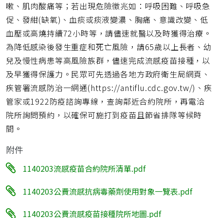
嗽、肌肉酸痛等；若出現危險徵兆如：呼吸困難、呼吸急
促、發紺(缺氧)、血痰或痰液變濃、胸痛、意識改變、低
血壓或高燒持續72小時等，請儘速就醫以及時獲得治療。
為降低感染後發生重症和死亡風險，請65歲以上長者、幼
兒及慢性病患等高風險族群，儘速完成流感疫苗接種，以
及早獲得保護力。民眾可先透過各地方政府衛生局網頁、
疾管署流感防治一網通(https://antiflu.cdc.gov.tw/)、疾
管家或1922防疫諮詢專線，查詢鄰近合約院所，再電洽
院所詢問預約，以確保可施打到疫苗且節省排隊等候時
間。
附件
1140203流感疫苗合約院所清單.pdf
1140203公費流感抗病毒藥劑使用對象一覽表.pdf
1140203公費流感疫苗接種院所地圖.pdf