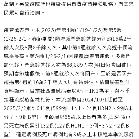
萬劑。另醫療院所也持續提供自費疫苗接種服務，有需求
民眾可自行洽詢。
疾管署表示，本(2025)年第4週(1/19-1/25)及第5週
(1/26-2/1，春節期間)類流感門急診就診分別約16萬2千
餘人次及8萬8千餘人次，其中第4週就診人次為近十個流
感季最高。第5週(1/26-2/1)因逢農曆春節連假，多數門
診休診，門急診就診人次為88,889人次(明日仍會回補)，
預期春節連假後，第6週就診人次將回升，至於是否回升
超過第4週的16萬2千餘人次則有待評估。依實驗室監測
資料顯示，目前社區流感病毒以A型H1N1為主，與本季
接種流感疫苗株相符。本流感季自2024/10/1起截至
2025/2/2累計641例(599例H1N1、24例H3N2、9例A未
分型、9例B型)，年齡層以65歲以上長者為多(占54%)，
另死亡病例累計132例(127例H1N1、3例H3N2、2例B
型)，確定病例及死亡病例均有9成以上未接種本季流感疫