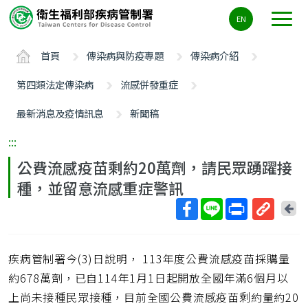
主
EN
要
內
首頁
傳染病與防疫專題
傳染病介紹
容
區
第四類法定傳染病
流感併發重症
ALT+C
最新消息及疫情訊息
新聞稿
:::
公費流感疫苗剩約20萬劑，請民眾踴躍接
種，並留意流感重症警訊
回
上
取
一
得
頁
疾病管制署今(3)日說明， 113年度公費流感疫苗採購量
短
網
約678萬劑，已自114年1月1日起開放全國年滿6個月以
址
上尚未接種民眾接種，目前全國公費流感疫苗剩約量約20