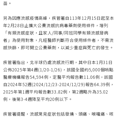
苗。
另為因應流感疫情高峰，疾管署自113年12月15日起至本
年2月28日止擴大公費流感抗病毒藥劑使用條件，增列
「有類流感症狀，且家人/同事/同班同學有類流感發病
者」為使用對象，凡經醫師判斷符合使用條件者，不需流
感快篩，即可開立公費藥劑，以減少重症與死亡的發生。
疾管署指出，北半球仍處流感流行期，其中日本1月31日
公佈2025年第4週(1/20-1/26)，該國全國約5,000個哨點
醫療機構報告54,594例，定醫平均報告數11.06例，該國
自2024年52週(2024/12/23-2024/12/29)報告64.39例，
2025年第1週平均報告數33.82例，第2週略升為35.02
例，後第3-4週降至平均20例以下。
疾管署提醒，流感常見症狀包括發燒、頭痛、喉嚨痛、咳