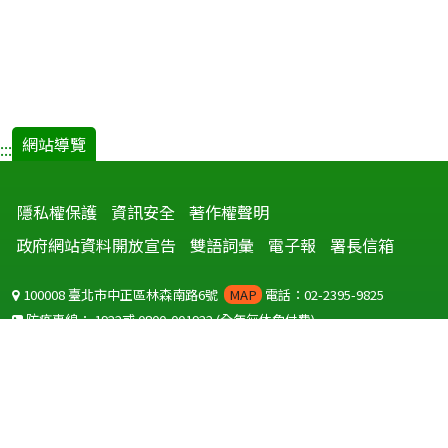
網站導覽
:::
隱私權保護
資訊安全
著作權聲明
政府網站資料開放宣告
雙語詞彙
電子報
署長信箱
100008 臺北市中正區林森南路6號
MAP
電話：02-2395-9825
防疫專線：
1922
或
0800-001922
(全年無休免付費)
聽語障服務免付費傳真：
0800-655955
國外可撥打
+886-800-001922
(自國外撥打回國須自付國際電話費用)
Copyright © 2026 衛生福利部 疾病管制署. All rights reserved.