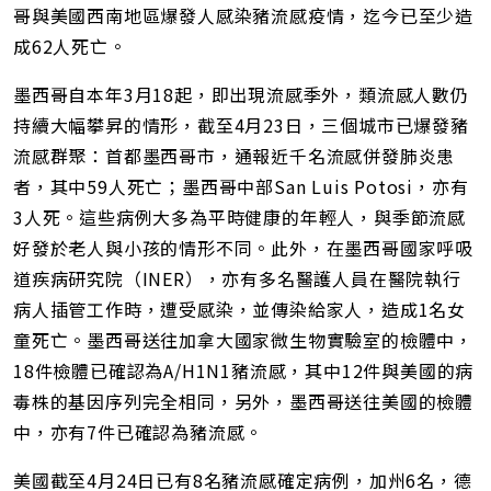
址
哥與美國西南地區爆發人感染豬流感疫情，迄今已至少造
成62人死亡。
墨西哥自本年3月18起，即出現流感季外，類流感人數仍
持續大幅攀昇的情形，截至4月23日，三個城市已爆發豬
流感群聚：首都墨西哥市，通報近千名流感併發肺炎患
者，其中59人死亡；墨西哥中部San Luis Potosi，亦有
3人死。這些病例大多為平時健康的年輕人，與季節流感
好發於老人與小孩的情形不同。此外，在墨西哥國家呼吸
道疾病研究院（INER），亦有多名醫護人員在醫院執行
病人插管工作時，遭受感染，並傳染給家人，造成1名女
童死亡。墨西哥送往加拿大國家微生物實驗室的檢體中，
18件檢體已確認為A/H1N1豬流感，其中12件與美國的病
毒株的基因序列完全相同，另外，墨西哥送往美國的檢體
中，亦有7件已確認為豬流感。
美國截至4月24日已有8名豬流感確定病例，加州6名，德