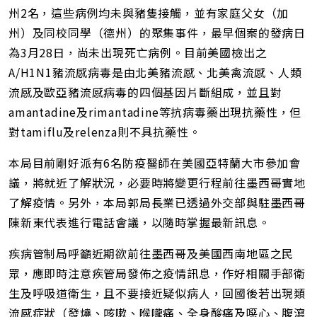
州2名，這些病例均未與豬隻接觸，並有家庭父女（加
州）及同校同學（德州）的聚集事件，最早個案的發病日
為3月28日，尚未出現死亡病例。目前美國檢出之
A/H1N1豬流感病毒是由北美豬流感、北美禽流感、人類
流感及歐亞豬流感病毒的四個基因片斷組成，並且對
amantadine及rimantadine等抗病毒藥出現抗藥性，但
對tamiflu及relenza則不具抗藥性。
本局目前剛好派有6名防疫醫師在美國亞特蘭大市參加會
議，將就近了解狀況，必要時將變更行程前往墨西哥實地
了解疫情。另外，本局郭局長業已透過外交部與駐墨西哥
陳新東代表進行電話會議，以隨時掌握最新訊息。
疾病管制局呼籲近期欲前往墨西哥及美國西南地區之民
眾，應即時注意疾管局發佈之疫情訊息，作好相關手部衛
生及呼吸道衛生，且不要接近疑似病人，回國後若出現類
流感症狀（發燒、咳嗽、喉嚨痛、全身酸痛及噁心、腹瀉