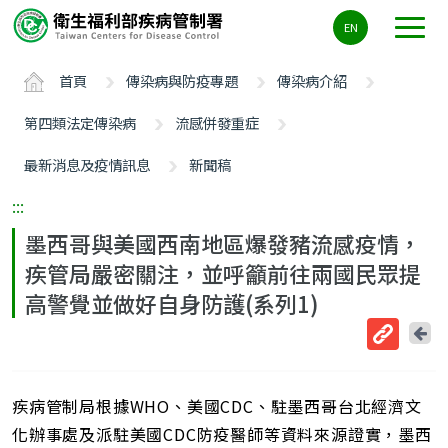
主
EN
要
內
首頁
傳染病與防疫專題
傳染病介紹
容
區
第四類法定傳染病
流感併發重症
ALT+C
最新消息及疫情訊息
新聞稿
:::
墨西哥與美國西南地區爆發豬流感疫情，
疾管局嚴密關注，並呼籲前往兩國民眾提
高警覺並做好自身防護(系列1)
回
上
取
一
得
頁
疾病管制局根據WHO、美國CDC、駐墨西哥台北經濟文
短
網
化辦事處及派駐美國CDC防疫醫師等資料來源證實，墨西