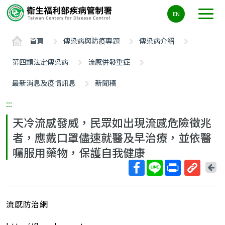
主
EN
要
內
首頁
傳染病與防疫專題
傳染病介紹
容
區
第四類法定傳染病
流感併發重症
ALT+C
最新消息及疫情訊息
新聞稿
:::
天冷流感發威，民眾如出現流感危險徵兆
者，應戴口罩儘速就醫及早治療，並依醫
囑服用藥物，保護自我健康
回
上
取
一
得
頁
流感防治網
短
網