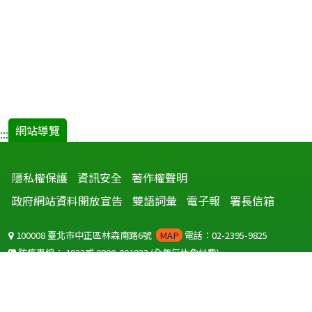
網站導覽
:::
隱私權保護
資訊安全
著作權聲明
政府網站資料開放宣告
雙語詞彙
電子報
署長信箱
100008 臺北市中正區林森南路6號
MAP
電話：02-2395-9825
防疫專線：
1922
或
0800-001922
(全年無休免付費)
聽語障服務免付費傳真：
0800-655955
國外可撥打
+886-800-001922
(自國外撥打回國須自付國際電話費用)
Copyright © 2026 衛生福利部 疾病管制署. All rights reserved.