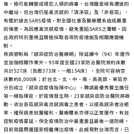
後，極可能轉變成侵犯人類的病毒，台灣雖是候鳥遷徙的
中繼站，但台灣仍是禽流感的「清淨區」及「非疫區」，
有鑑於過去SARS疫情，對全國社會及醫療體系造成嚴重
的傷害，為因應禽流感疫情，避免重蹈SARS之覆轍，因
此政府特別重視且積極採取各項防疫措施及相關應變機
制。
疾病管制局「感染症防治醫療網」除延續今（94）年運作
並加強相關作業外，95年度全國23家防治醫院簽約床數
共計527床（負壓373床、一般154床），全院可容納空
床數約8,000床；於台北、北、中、南、高高屏、東區亦
分別成立「感染症疫情指揮中心」，聘請最優秀醫生擔任
第一線指揮官，於疫情發生時，23家感染症防治醫院將啟
動，收治各區感染禽流感病毒之患者，以提高感染者治癒
率，確保病患就醫權利，醫療體系亦得以正常運作，有效
控制疫情蔓延，保全疫情防治中最重要且最後一道防線。
目前我國周邊國家相繼傳出疫情，此威脅對台灣而言，已