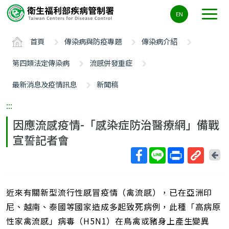
主
EN
要
內
首頁
傳染病與防疫專題
傳染病介紹
容
區
第四類法定傳染病
流感併發重症
ALT+C
最新消息及疫情訊息
新聞稿
:::
因應流感疫情-「感染症防治醫療網」備戰
宣誓記者會
回
上
取
一
得
頁
近來有關新型流行性感冒疫情（禽流感），已在亞洲印
短
網
尼、越南、泰國等國家造成多起致死病例，此種「高病原
址
性家禽流感」病毒（H5N1）在鳥禽或豬身上產生變異