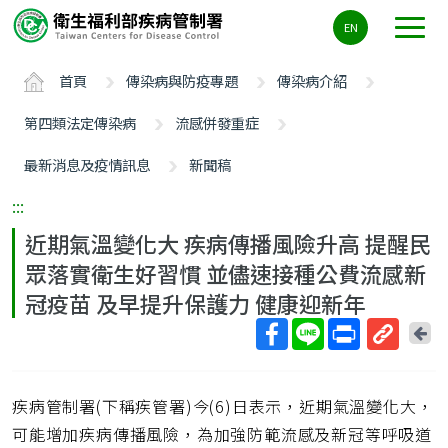
主
EN
要
內
首頁
傳染病與防疫專題
傳染病介紹
容
區
第四類法定傳染病
流感併發重症
ALT+C
最新消息及疫情訊息
新聞稿
:::
近期氣溫變化大 疾病傳播風險升高 提醒民
眾落實衛生好習慣 並儘速接種公費流感新
冠疫苗 及早提升保護力 健康迎新年
回
上
取
一
得
頁
疾病管制署(下稱疾管署)今(6)日表示，近期氣溫變化大，
短
網
可能增加疾病傳播風險，為加強防範流感及新冠等呼吸道