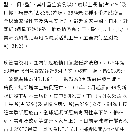
型、1例B型)，其中重症病例以65歲以上長者(占64%)及
具慢性病史者(占83%)為多，89%未接種本季流感疫苗。
全球流感陽性率及活動度上升，鄰近國家中國、日本、韓
國近3週呈下降趨勢，惟疫情仍高；亞、歐、北非、北/中
美洲及加勒比海地區流感活動上升，主要流行型別為
A(H3N2)。
疾管署說明，國內新冠疫情目前處低點波動，2025年第
53週新冠門急診就診計854人次，較前一週下降10.8%，
主流變異株為NB.1.8.1；上週新增3例新冠併發重症本土
病例，無新增本土病例死亡。2025年10月起累計49例新
冠併發重症本土病例，其中6例死亡，重症病例以65歲以
上長者(占63%)及具慢性病史者(占82%)為多，94%未接
種本季新冠疫苗。全球近期新冠病毒陽性率下降，惟非
洲、美洲及歐洲等部分國家呈上升。目前全球流行變異株
占比以XFG最高，其次為NB.1.8.1，鄰近國家/地區如中