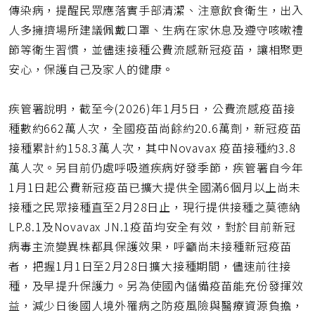
址
傳染病，提醒民眾應落實手部清潔、注意飲食衛生，出入
人多擁擠場所建議佩戴口罩、生病在家休息及遵守咳嗽禮
節等衛生習慣，並儘速接種公費流感新冠疫苗，讓相聚更
安心，保護自己及家人的健康。
疾管署說明，截至今(2026)年1月5日，公費流感疫苗接
種數約662萬人次，全國疫苗尚餘約20.6萬劑，新冠疫苗
接種累計約158.3萬人次，其中Novavax 疫苗接種約3.8
萬人次。另目前仍處呼吸道疾病好發季節，疾管署自今年
1月1日起公費新冠疫苗已擴大提供全國滿6個月以上尚未
接種之民眾接種直至2月28日止，現行提供接種之莫德納
LP.8.1及Novavax JN.1疫苗均安全有效，對於目前新冠
病毒主流變異株都具保護效果，呼籲尚未接種新冠疫苗
者，把握1月1日至2月28日擴大接種期間，儘速前往接
種，及早提升保護力。另為使國內儲備疫苗能充份發揮效
益，減少日後國人境外罹病之防疫風險與醫療資源負擔，