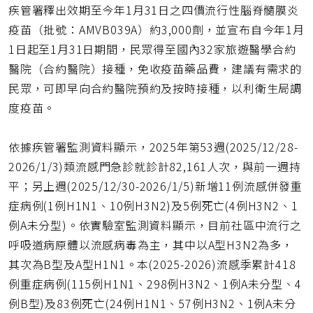
疾管署釋出效期至今年1月31日之四價流行性腦脊髓膜炎
疫苗（批號：AMVB039A）約3,000劑，並宣布自今年1月
1日起至1月31日期間，民眾得至國內32家旅遊醫學合約
醫院（合約醫院）接種，免收疫苗藥品費，建議有需求的
民眾，可即早向合約醫院預約及按時接種，以利衛生局調
度疫苗。
依據疾管署監測資料顯示，2025年第53週(2025/12/28-
2026/1/3)類流感門急診就診計82,161人次，與前一週持
平；另上週(2025/12/30-2026/1/5)新增11例流感併發重
症病例(1例H1N1、10例H3N2)及5例死亡(4例H3N2、1
例A未分型)。依實驗室監測資料顯示，目前社區中流行之
呼吸道病原體以流感病毒為主，其中以A型H3N2為多，
其次為B型及A型H1N1。本(2025-2026)流感季累計418
例重症病例(115例H1N1、298例H3N2、1例A未分型、4
例B型)及83例死亡(24例H1N1、57例H3N2、1例A未分