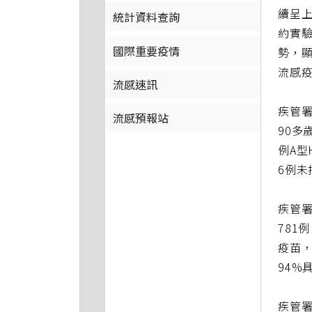
續呈
統計資料查詢
約實驗
國際重要疫情
勢，顯
流感
流感速訊
疾管署
流感預報站
90多
例A型
6例未
疾管署
781
疫苗，
94%
疾管