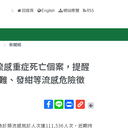
:::
回首頁
English
網站導覽
RSS
新聞稿
流感重症死亡個案，提醒
難、發紺等流感危險徵
回
上
取
一
得
頁
診類流感就診人次達111,536人次，近期持
短