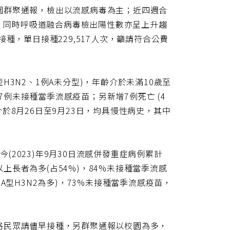
網
園群聚通報，檢出以流感病毒為主；近四週合
址
行，同時呼吸道融合病毒檢出陽性數亦呈上升趨
種，單日接種229,517人次，籲請符合公費
型H3N2、1例A未分型)，年齡介於未滿10歲至
37例未接種當季流感疫苗；另新增7例死亡 (4
日介於8月26日至9月23日，均具慢性病史，其中
截至今(2023)年9月30日流感併發重症病例累計
5歲以上長者為多(占54%)，84%未接種當季流感
1例A型H3N2為多)，73%未接種當季流感疫苗，
格民眾請儘早接種，另群聚通報以校園為多，