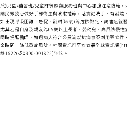
/幼兒園/補習班/兒童課後照顧服務班與中心加強注意防範
亦請民眾務必做好手部衛生與咳嗽禮節，落實勤洗手、有發燒
，如出現呼吸困難、急促、發紺(缺氧)等危險徵兆，請儘速就
，尤其若是自身及親友為65歲以上長者、嬰幼兒、高風險慢性
。同時提醒醫師，如遇病人符合公費流感抗病毒藥劑用藥條件
金時間，降低重症風險。相關資訊可至疾管署全球資訊網(https:/
1922(或0800-001922)洽詢。