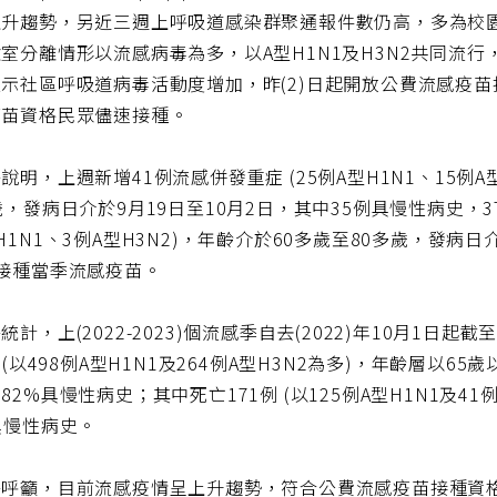
上升趨勢，另近三週上呼吸道感染群聚通報件數仍高，多為校
室分離情形以流感病毒為多，以A型H1N1及H3N2共同流
示社區呼吸道病毒活動度增加，昨(2)日起開放公費流感疫苗接
疫苗資格民眾儘速接種。
說明，上週新增41例流感併發重症 (25例A型H1N1、15例A
歲，發病日介於9月19日至10月2日，其中35例具慢性病史，
H1N1、3例A型H3N2)，年齡介於60多歲至80多歲，發病
接種當季流感疫苗。
統計，上(2022-2023)個流感季自去(2022)年10月1日起
例 (以498例A型H1N1及264例A型H3N2為多)，年齡層以6
82%具慢性病史；其中死亡171例 (以125例A型H1N1及4
具慢性病史。
署呼籲，目前流感疫情呈上升趨勢，符合公費流感疫苗接種資