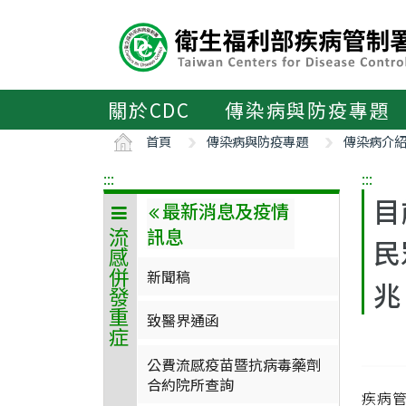
主
要
內
容
區
關於CDC
傳染病與防疫專題
ALT+C
首頁
傳染病與防疫專題
傳染病介
:::
:::
目
最新消息及疫情
訊息
流感併發重症
民
新聞稿
兆
致醫界通函
公費流感疫苗暨抗病毒藥劑
合約院所查詢
疾病管