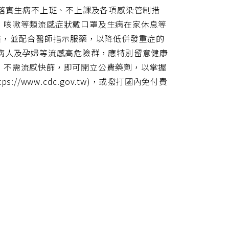
，落實生病不上班、不上課及各項感染管制措
、咳嗽等類流感症狀戴口罩及生病在家休息等
醫，並配合醫師指示服藥，以降低併發重症的
病人及孕婦等流感高危險群，應特別留意健康
，不需流感快篩，即可開立公費藥劑，以掌握
/www.cdc.gov.tw)，或撥打國內免付費