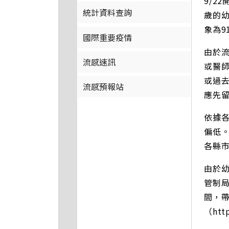
9/2
統計資料查詢
歲的
象為9
國際重要疫情
由於
流感速訊
或醫
或過
流感預報站
應先
依據各
偏低
各縣
由於
管制
間，
（htt