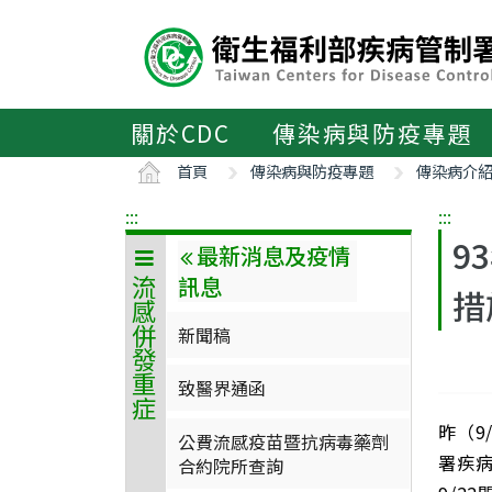
主
要
內
容
區
關於CDC
傳染病與防疫專題
ALT+C
首頁
傳染病與防疫專題
傳染病介
:::
:::
9
最新消息及疫情
訊息
流感併發重症
措
新聞稿
致醫界通函
昨（9
公費流感疫苗暨抗病毒藥劑
署疾
合約院所查詢