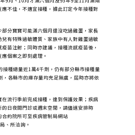
年9月、10月才滿六個月及93年9至11月滿兩
反應不佳，不適宜接種，據此訂定今年接種對
少部分寶寶可能滿六個月還沒吃過雞蛋，家長
幼兒有特殊過敏體質、家族中有人對雞蛋過敏
感疫苗注射；同時亦建議，接種流感疫苗後，
反應個案之即刻處理。
的接種總量近1萬4千劑，仍有部分縣市接種量
劑，各縣市的庫存量均充足無虞，屆時亦將依
寶在流行季前完成接種，達到保護效果；疾病
所的日夜間門診或週末空閒，請儘速安排時
的合約院所可至疾病管制局網站
轄區衛生局、所洽詢。