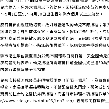
2開打持續至11月，同時第一劑建議於10月底前完成，故亦將93
幼兒均納入，另外六個月以下的幼兒，因接種流感疫苗的免疫
1年9月1日至93年4月30日出生且年滿六個月以上之幼兒。
流感疫苗係由雞胚胎培養，故對雞蛋過敏的幼兒不應接種；唯
師無法判斷；針對前述個案，專家建議，醫師可先行評估，除
去施打疫苗曾有過敏反應及發燒或嚴重疾病，其餘應可接受流
留在醫療院所觀察半小時無恙後再離開，以應發生率極微過敏
縣市衛生單位截至目前22縣市回報昨日開打第一天全國幼兒
。疾病管制局表示，幼兒接種所需疫苗目前全國供貨已達30萬
市的執行進度陸續分批補充。
幼兒初次接種流感疫苗必須接種兩劑（間隔一個月），為讓寶
局呼籲，家長應掌握接種時效，不論配合健兒門診、醫院或診
帶寶寶前往合約之醫院診所接種，而各縣市辦理本項接種作業
p://www.cdc.gov.tw/influ93/top2.asp）查詢或向