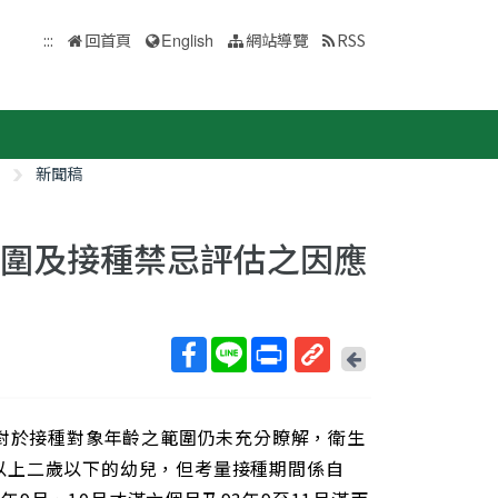
:::
回首頁
English
網站導覽
RSS
新聞稿
範圍及接種禁忌評估之因應
回
上
取
一
得
頁
員對於接種對象年齡之範圍仍未充分瞭解，衛生
短
網
以上二歲以下的幼兒，但考量接種期間係自
址