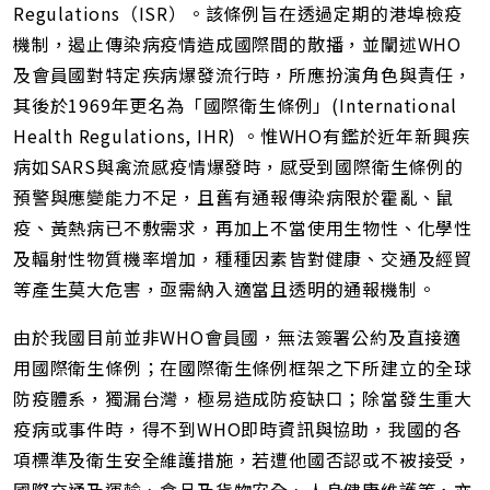
Regulations（ISR）。該條例旨在透過定期的港埠檢疫
機制，遏止傳染病疫情造成國際間的散播，並闡述WHO
及會員國對特定疾病爆發流行時，所應扮演角色與責任，
其後於1969年更名為「國際衛生條例」(International
Health Regulations, IHR) 。惟WHO有鑑於近年新興疾
病如SARS與禽流感疫情爆發時，感受到國際衛生條例的
預警與應變能力不足，且舊有通報傳染病限於霍亂、鼠
疫、黃熱病已不敷需求，再加上不當使用生物性、化學性
及輻射性物質機率增加，種種因素皆對健康、交通及經貿
等產生莫大危害，亟需納入適當且透明的通報機制。
由於我國目前並非WHO會員國，無法簽署公約及直接適
用國際衛生條例；在國際衛生條例框架之下所建立的全球
防疫體系，獨漏台灣，極易造成防疫缺口；除當發生重大
疫病或事件時，得不到WHO即時資訊與協助，我國的各
項標準及衛生安全維護措施，若遭他國否認或不被接受，