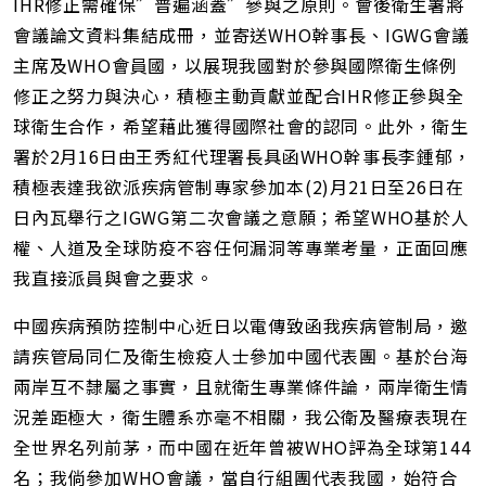
IHR修正需確保”普遍涵蓋”參與之原則。會後衛生署將
會議論文資料集結成冊，並寄送WHO幹事長、IGWG會議
主席及WHO會員國，以展現我國對於參與國際衛生條例
修正之努力與決心，積極主動貢獻並配合IHR修正參與全
球衛生合作，希望藉此獲得國際社會的認同。此外，衛生
署於2月16日由王秀紅代理署長具函WHO幹事長李鍾郁，
積極表達我欲派疾病管制專家參加本(2)月21日至26日在
日內瓦舉行之IGWG第二次會議之意願；希望WHO基於人
權、人道及全球防疫不容任何漏洞等專業考量，正面回應
我直接派員與會之要求。
中國疾病預防控制中心近日以電傳致函我疾病管制局，邀
請疾管局同仁及衛生檢疫人士參加中國代表團。基於台海
兩岸互不隸屬之事實，且就衛生專業條件論，兩岸衛生情
況差距極大，衛生體系亦毫不相關，我公衛及醫療表現在
全世界名列前茅，而中國在近年曾被WHO評為全球第144
名；我倘參加WHO會議，當自行組團代表我國，始符合