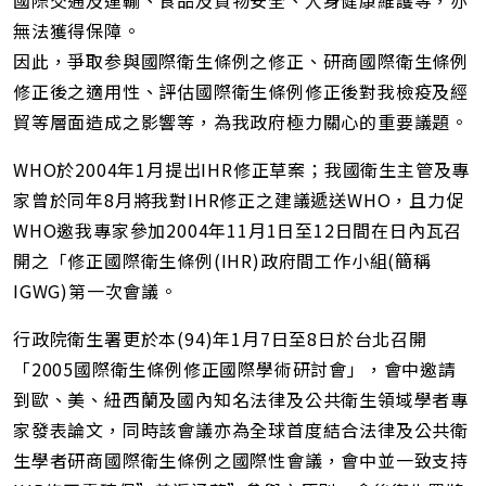
國際交通及運輸、食品及貨物安全、人身健康維護等，亦
無法獲得保障。
因此，爭取参與國際衛生條例之修正、研商國際衛生條例
修正後之適用性、評估國際衛生條例修正後對我檢疫及經
貿等層面造成之影響等，為我政府極力關心的重要議題。
WHO於2004年1月提出IHR修正草案；我國衛生主管及專
家曾於同年8月將我對IHR修正之建議遞送WHO，且力促
WHO邀我專家參加2004年11月1日至12日間在日內瓦召
開之「修正國際衛生條例(IHR)政府間工作小組(簡稱
IGWG)第一次會議。
行政院衛生署更於本(94)年1月7日至8日於台北召開
「2005國際衛生條例修正國際學術研討會」，會中邀請
到歐、美、紐西蘭及國內知名法律及公共衛生領域學者專
家發表論文，同時該會議亦為全球首度結合法律及公共衛
生學者研商國際衛生條例之國際性會議，會中並一致支持