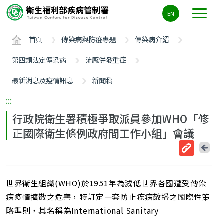
主
EN
要
內
首頁
傳染病與防疫專題
傳染病介紹
容
區
第四類法定傳染病
流感併發重症
ALT+C
最新消息及疫情訊息
新聞稿
:::
行政院衛生署積極爭取派員參加WHO「修
正國際衛生條例政府間工作小組」會議
回
上
取
一
得
頁
世界衛生組織(WHO)於1951年為減低世界各國遭受傳染
短
網
病疫情擴散之危害，特訂定一套防止疾病散播之國際性策
址
略準則，其名稱為International Sanitary