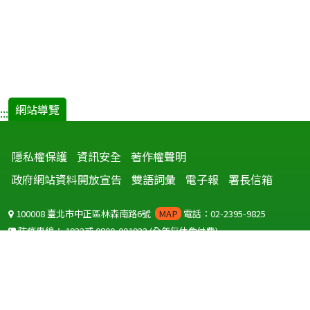
網站導覽
:::
隱私權保護
資訊安全
著作權聲明
政府網站資料開放宣告
雙語詞彙
電子報
署長信箱
100008 臺北市中正區林森南路6號
MAP
電話：02-2395-9825
防疫專線：
1922
或
0800-001922
(全年無休免付費)
聽語障服務免付費傳真：
0800-655955
國外可撥打
+886-800-001922
(自國外撥打回國須自付國際電話費用)
Copyright © 2026 衛生福利部 疾病管制署. All rights reserved.