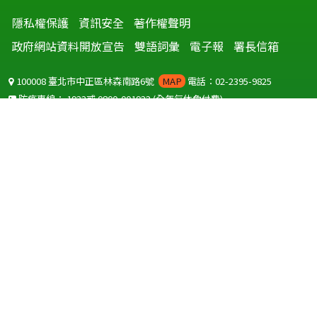
隱私權保護
資訊安全
著作權聲明
政府網站資料開放宣告
雙語詞彙
電子報
署長信箱
100008 臺北市中正區林森南路6號
MAP
電話：02-2395-9825
防疫專線：
1922
或
0800-001922
(全年無休免付費)
聽語障服務免付費傳真：
0800-655955
國外可撥打
+886-800-001922
(自國外撥打回國須自付國際電話費用)
Copyright © 2026 衛生福利部 疾病管制署. All rights reserved.
本網站建議使用 IE10 以上版本瀏覽器及以1920x1080解析度，以獲得最
佳瀏覽體驗。
為提供使用者有文書軟體選擇的權利，本網站提供ODF開放文件格式，
建議您安裝免費開源軟體
(https://www.ndc.gov.tw/cp.aspx?
n=32A75A78342B669D)
或以您慣用的軟體開啟文件。