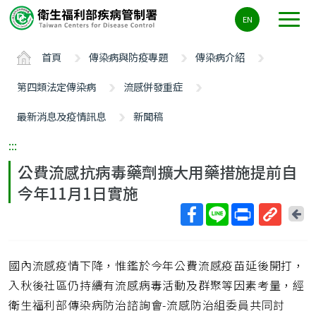
主
EN
要
內
首頁
傳染病與防疫專題
傳染病介紹
容
區
第四類法定傳染病
流感併發重症
ALT+C
最新消息及疫情訊息
新聞稿
:::
公費流感抗病毒藥劑擴大用藥措施提前自
今年11月1日實施
回
上
取
一
得
頁
國內流感疫情下降，惟鑑於今年公費流感疫苗延後開打，
短
網
入秋後社區仍持續有流感病毒活動及群聚等因素考量，經
址
衛生福利部傳染病防治諮詢會-流感防治組委員共同討