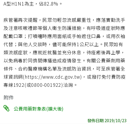
A型H1N1為主，佔82.8%。
疾管署再次提醒，民眾勿輕忽流感嚴重性，應落實勤洗手
及注意咳嗽禮節等個人衛生防護措施，有呼吸道症狀時應
配戴口罩；打噴嚏時應用面紙或手帕遮住口鼻，或用衣袖
代替；與他人交談時，儘可能保持1公尺以上。民眾如有
類流感症狀，應就近就醫並充分休息，待痊癒後再上學，
以免病毒於同儕間傳播造成疫情發生。有關公費藥劑用藥
條件、合約醫療機構名單及流感防治資訊，可至疾管署全
球資訊網(https://www.cdc.gov.tw)，或撥打免付費防疫
專線1922(或0800-001922)洽詢。
附件
公費用藥對象表(擴大後)
發佈日期 2019/10/23