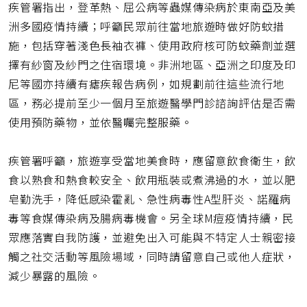
疾管署指出，登革熱、屈公病等蟲媒傳染病於東南亞及美
洲多國疫情持續；呼籲民眾前往當地旅遊時做好防蚊措
施，包括穿著淺色長袖衣褲、使用政府核可防蚊藥劑並選
擇有紗窗及紗門之住宿環境。非洲地區、亞洲之印度及印
尼等國亦持續有瘧疾報告病例，如規劃前往這些流行地
區，務必提前至少一個月至旅遊醫學門診諮詢評估是否需
使用預防藥物，並依醫囑完整服藥。
疾管署呼籲，旅遊享受當地美食時，應留意飲食衛生，飲
食以熟食和熱食較安全、飲用瓶裝或煮沸過的水，並以肥
皂勤洗手，降低感染霍亂、急性病毒性A型肝炎、諾羅病
毒等食媒傳染病及腸病毒機會。另全球M痘疫情持續，民
眾應落實自我防護，並避免出入可能與不特定人士親密接
觸之社交活動等風險場域，同時請留意自己或他人症狀，
減少暴露的風險。