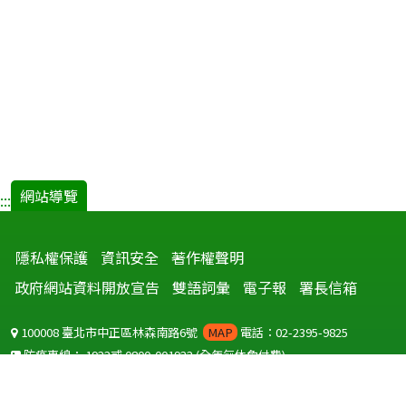
網站導覽
:::
隱私權保護
資訊安全
著作權聲明
政府網站資料開放宣告
雙語詞彙
電子報
署長信箱
100008 臺北市中正區林森南路6號
MAP
電話：02-2395-9825
防疫專線：
1922
或
0800-001922
(全年無休免付費)
聽語障服務免付費傳真：
0800-655955
國外可撥打
+886-800-001922
(自國外撥打回國須自付國際電話費用)