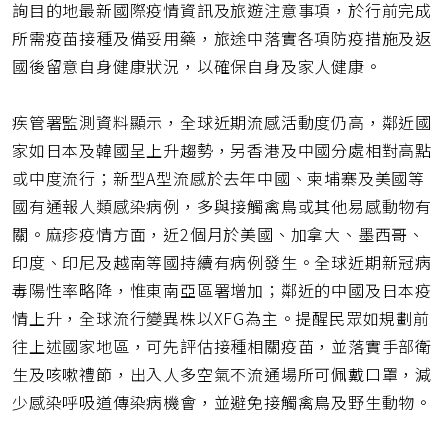
詢目的地最新國際疫情資訊及旅遊注意事項，於行前完成
所需疫苗接種及備妥用藥，旅途中落實各項防疫措施及返
國後留意自身健康狀況，以確保自身及家人健康。
疾管署監測資料顯示，全球近期流感活動度仍高，鄰近國
家如日本及韓國呈上升趨勢，另香港及中國分處相對高點
或中度流行；新型A型流感於去年中國、柬埔寨及美國等
國有通報人類感染病例，多與接觸禽鳥或其他易感動物有
關。麻疹疫情方面，近2個月於美國、加拿大、墨西哥、
印度、印尼及越南等國持續有病例發生。全球近期新冠病
毒陽性率略降，惟東南亞區署增加；鄰近的中國及日本疫
情上升，全球流行變異株以XFG為主。提醒民眾如規劃前
往上述國家地區，可先評估接種相關疫苗，並落實手部衛
生及咳嗽禮節，出入人多空氣不流通場所可佩戴口罩，減
少感染呼吸道傳染病機會，並避免接觸禽鳥及野生動物。