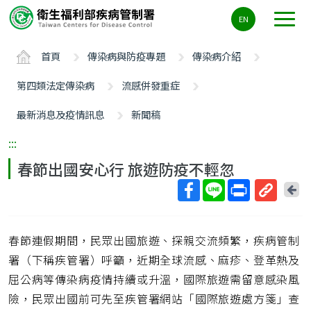
主
EN
要
內
首頁
傳染病與防疫專題
傳染病介紹
容
區
第四類法定傳染病
流感併發重症
ALT+C
最新消息及疫情訊息
新聞稿
:::
春節出國安心行 旅遊防疫不輕忽
回
上
取
一
得
頁
春節連假期間，民眾出國旅遊、探親交流頻繁，疾病管制
短
網
署（下稱疾管署）呼籲，近期全球流感、麻疹、登革熱及
址
屈公病等傳染病疫情持續或升溫，國際旅遊需留意感染風
險，民眾出國前可先至疾管署網站「國際旅遊處方箋」查