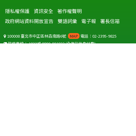
隱私權保護
資訊安全
著作權聲明
政府網站資料開放宣告
雙語詞彙
電子報
署長信箱
100008 臺北市中正區林森南路6號
MAP
電話：02-2395-9825
防疫專線：
1922
或
0800-001922
(全年無休免付費)
聽語障服務免付費傳真：
0800-655955
國外可撥打
+886-800-001922
(自國外撥打回國須自付國際電話費用)
Copyright © 2026 衛生福利部 疾病管制署. All rights reserved.
本網站建議使用 IE10 以上版本瀏覽器及以1920x1080解析度，以獲得最
佳瀏覽體驗。
為提供使用者有文書軟體選擇的權利，本網站提供ODF開放文件格式，
建議您安裝免費開源軟體
(https://www.ndc.gov.tw/cp.aspx?
n=32A75A78342B669D)
或以您慣用的軟體開啟文件。