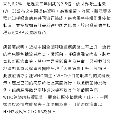
址
來到6.2%，是過去三年同期的2.5倍。依世界衛生組織
(WHO)公布之中國提供資料，為黴漿菌、流感、新冠等多
種已知呼吸道病原共同流行造成。疾管署將持續監測疫情
狀況，並提醒如有計畫前往中國之民眾，於出發前儘早接
種新冠XBB及流感疫苗。
疾管署說明，近期中國全國呼吸道疾病發生率上升，流行
的病原體包括流感病毒、黴漿菌、呼吸道融合病毒、腺病
毒和新冠病毒等，其中主要受影響者為兒童，另報載部分
地區如北京及遼寧等醫院出現「大量病患上升」等情況。
此波疫情亦引起WHO關注，WHO依目前收集到的資料表
示，應是已知的病原於社區高度流行，以黴漿菌肺炎為
例，該病原導致兒童肺炎的機率較其他年齡層為高，
WHO建議應持續監測、觀察社區疫情狀態。此外，中國
類流感疫情亦較過去三年同期為高，目前流感病毒以
H3N2及B/VICTORIA為多。