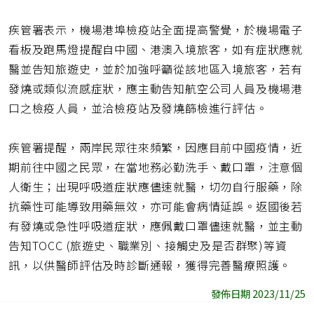
疾管署表示，機場港埠檢疫站全面提高警覺，於機場電子
看板及跑馬燈提醒自中國、港澳入境旅客，如有症狀應就
醫並告知旅遊史，並於加強呼籲從該地區入境旅客，若有
發燒或類似流感症狀，應主動告知航空公司人員及機場港
口之檢疫人員，並洽檢疫站及發燒篩檢進行評估。
疾管署提醒，兩岸民眾往來頻繁，因應目前中國疫情，近
期前往中國之民眾，在當地務必勤洗手、戴口罩，注意個
人衛生；出現呼吸道症狀應儘速就醫，切勿自行服藥，除
抗藥性可能導致用藥無效，亦可能會病情延誤。返國後若
有發燒或急性呼吸道症狀，應佩戴口罩儘速就醫，並主動
告知TOCC (旅遊史、職業別、接觸史及是否群聚)等資
訊，以供醫師評估及時診斷通報，獲得完善醫療照護。
發佈日期 2023/11/25