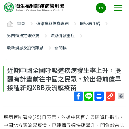
主
EN
要
內
首頁
傳染病與防疫專題
傳染病介紹
容
區
第四類法定傳染病
流感併發重症
ALT+C
最新消息及疫情訊息
新聞稿
:::
近期中國全國呼吸道疾病發生率上升，提
醒有計畫前往中國之民眾，於出發前儘早
接種新冠XBB及流感疫苗
回
上
取
一
得
頁
疾病管制署今(25)日表示，依據中國官方公開資料指出，
短
網
中國北方類流感疫情，已連續五週快速攀升，門急診占比