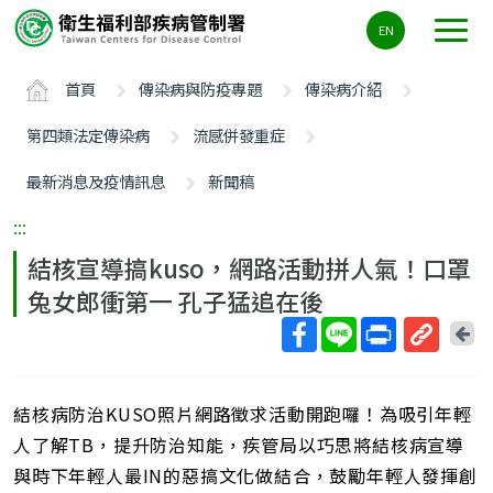
主
EN
要
內
首頁
傳染病與防疫專題
傳染病介紹
容
區
第四類法定傳染病
流感併發重症
ALT+C
最新消息及疫情訊息
新聞稿
:::
結核宣導搞kuso，網路活動拼人氣！口罩
兔女郎衝第一 孔子猛追在後
回
上
取
一
得
頁
結核病防治KUSO照片網路徵求活動開跑囉！為吸引年輕
短
網
人了解TB，提升防治知能，疾管局以巧思將結核病宣導
址
與時下年輕人最IN的惡搞文化做結合，鼓勵年輕人發揮創