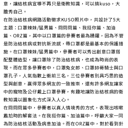
意，讓結核病宣導不再只是衛教知識，可以搞kuso，大
膽秀自己。
在防治結核病網路活動徵求KUSO照片中，共設計了5大
主題：口罩辣妹/猛男篇、冏冏冏篇、我挺你篇、加油
篇、ORZ篇，其中以口罩篇的參賽者最為踴躍，因為不管
是防治結核病或對抗新流感，帶口罩都是最基本的保護措
施。在口罩辣妹/猛男篇中，參賽者可以秀出創意口罩搭
配整體造型，讓口罩除了防治結核病，也成為時尚的表
現。而在眾多參賽者中，口罩兔女郎、口罩帥哥騎士與口
罩孔子，人氣指數上衝前三名，三位參賽者別具巧思的造
型與創意，贏得眾多網友的一致推崇，還有許多網友讓家
中的寵物及公仔戴上口罩參賽，有趣地讓防治結核病的衛
教知識以圖象化方式深入人心。
在冏冏冏篇中，參賽者以真人情境秀的方式，表現出咳嗽
尷尬時的解套法。在我挺你篇、加油篇中，呼籲大家一同
為防治結核活動及病患加油。而在ORZ篇中，對於看到針