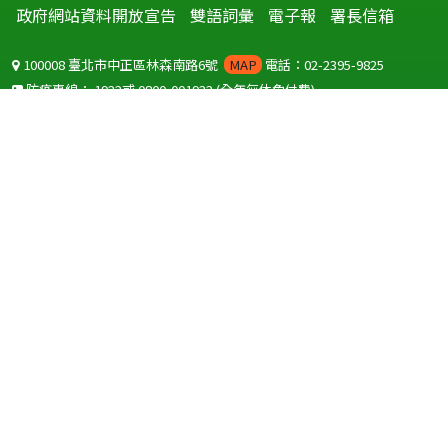
政府網站資料開放宣告
雙語詞彙
電子報
署長信箱
100008 臺北市中正區林森南路6號
MAP
電話：02-2395-9825
防疫專線：
1922
或
0800-001922
(全年無休免付費)
聽語障服務免付費傳真：
0800-655955
國外可撥打
+886-800-001922
(自國外撥打回國須自付國際電話費用)
Copyright © 2026 衛生福利部 疾病管制署. All rights reserved.
本網站建議使用 IE10 以上版本瀏覽器及以1920x1080解析度，以獲得最
佳瀏覽體驗。
為提供使用者有文書軟體選擇的權利，本網站提供ODF開放文件格式，
建議您安裝免費開源軟體
(https://www.ndc.gov.tw/cp.aspx?
n=32A75A78342B669D)
或以您慣用的軟體開啟文件。