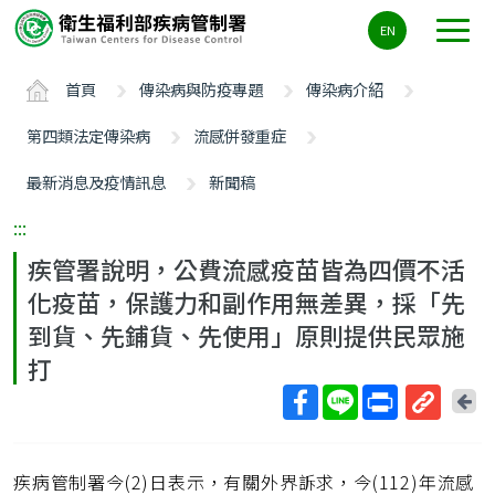
主
EN
要
內
首頁
傳染病與防疫專題
傳染病介紹
容
區
第四類法定傳染病
流感併發重症
ALT+C
最新消息及疫情訊息
新聞稿
:::
疾管署說明，公費流感疫苗皆為四價不活
化疫苗，保護力和副作用無差異，採「先
到貨、先鋪貨、先使用」原則提供民眾施
打
回
上
取
一
得
頁
疾病管制署今(2)日表示，有關外界訴求，今(112)年流感
短