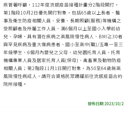
疾管署呼籲，112年度流感疫苗接種計畫分2階段開打，
第1階段10月2日優先開打對象，包括65歲以上長者、醫
事及衛生防疫相關人員、安養、長期照顧(服務)等機構之
受照顧者及所屬工作人員、滿6個月以上至國小入學前幼
兒、孕婦、具有潛在疾病之高風險慢性病人、BMI≧30者
與罕見疾病及重大傷病患者、國小至高中(職)/五專一至三
年級學生、6個月內嬰兒之父母、幼兒園托育人員、托育
機構專業人員及居家托育人員(保母)、禽畜業及動物防疫
相關人員；第2階段11月1日開打對象，為50至64歲無高
風險慢性病成人，請符合資格民眾踴躍前往流感疫苗合約
院所接種。
發佈日期 2023/10/2