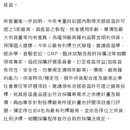
疫苗。
疾管署進一步說明，今年考量目前國內取得流感疫苗許可
證之5家廠商，其疫苗之製程、核准適用年齡、單價及最
大供貨量等均有差異，為確保廠商履約品質並順利供貨，
保障國人健康，今年以最有利標方式辦理，邀請疫苗學、
感染學、查驗登記、GMP、臨床試驗及政府採購法等相關
領域專家，組成採購評選委員會，訂定疫苗效益(如疫苗
有效性、安全性、仿單規定適用年齡等)、價格、廠商履
約能力、供貨時效/穩定性、額外供貨配合度及廠商企業
社會責任等評選項目，邀請領有流感疫苗許可證之廠商投
標，就其疫苗產品提出符合採購案需求之供應計畫及報
價，再由專家針對投標廠商所提計畫依評選項目進行評
選，擇定序位前4名為最有利標廠商，並依各序位之供貨
比例決標，相關採購程序皆符合政府採購法規定。