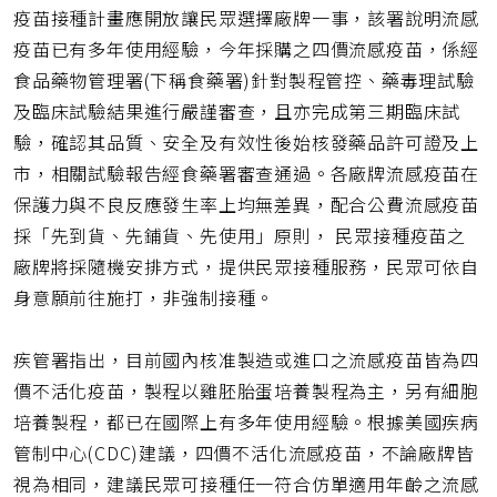
網
疫苗接種計畫應開放讓民眾選擇廠牌一事，該署說明流感
址
疫苗已有多年使用經驗，今年採購之四價流感疫苗，係經
食品藥物管理署(下稱食藥署)針對製程管控、藥毒理試驗
及臨床試驗結果進行嚴謹審查，且亦完成第三期臨床試
驗，確認其品質、安全及有效性後始核發藥品許可證及上
市，相關試驗報告經食藥署審查通過。各廠牌流感疫苗在
保護力與不良反應發生率上均無差異，配合公費流感疫苗
採「先到貨、先鋪貨、先使用」原則， 民眾接種疫苗之
廠牌將採隨機安排方式，提供民眾接種服務，民眾可依自
身意願前往施打，非強制接種。
疾管署指出，目前國內核准製造或進口之流感疫苗皆為四
價不活化疫苗，製程以雞胚胎蛋培養製程為主，另有細胞
培養製程，都已在國際上有多年使用經驗。根據美國疾病
管制中心(CDC)建議，四價不活化流感疫苗，不論廠牌皆
視為相同，建議民眾可接種任一符合仿單適用年齡之流感