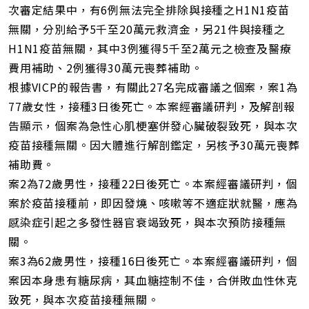
址
次審定結果中，有6例無法完全排除與接種之H1N1疫苗
無關，分別給予5千至20萬元救濟金，另21件與接種之
H1N1疫苗無關，其中3例獲得5千至2萬元之檢查及醫療
費用補助、2例獲得30萬元喪葬補助。
根據VICP的報告書，有關此27名完成審議之個案，案1為
77歲女性，接種3日後死亡。本案經審議研判，及解剖報
告顯示，個案為急性心肌梗塞併發心臟破裂致死，與本次
疫苗接種無關。因大體進行解剖鑑定，另核予30萬元喪葬
補助費。
案2為72歲男性，接種22日後死亡。本案經審議研判，個
案於疫苗接種前，即因發燒、咳嗽等不適症狀就醫，應為
感染症引起之多發性器官衰竭致死，與本次預防接種無
關。
案3為62歲男性，接種16日後死亡。本案經審議研判，個
案因本身患有糖尿病，其血糖控制不佳，合併敗血性休克
致死，與本次疫苗接種無關。