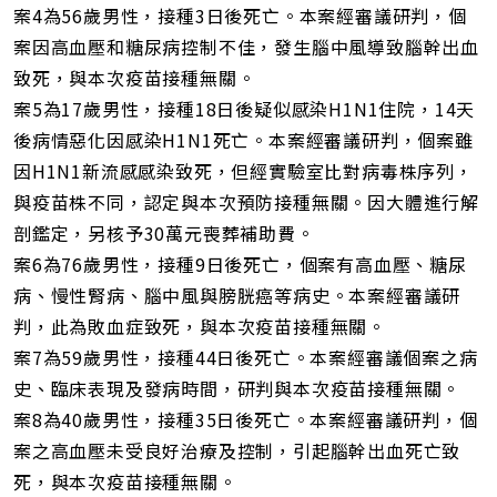
案4為56歲男性，接種3日後死亡。本案經審議研判，個
案因高血壓和糖尿病控制不佳，發生腦中風導致腦幹出血
致死，與本次疫苗接種無關。
案5為17歲男性，接種18日後疑似感染H1N1住院，14天
後病情惡化因感染H1N1死亡。本案經審議研判，個案雖
因H1N1新流感感染致死，但經實驗室比對病毒株序列，
與疫苗株不同，認定與本次預防接種無關。因大體進行解
剖鑑定，另核予30萬元喪葬補助費。
案6為76歲男性，接種9日後死亡，個案有高血壓、糖尿
病、慢性腎病、腦中風與膀胱癌等病史。本案經審議研
判，此為敗血症致死，與本次疫苗接種無關。
案7為59歲男性，接種44日後死亡。本案經審議個案之病
史、臨床表現及發病時間，研判與本次疫苗接種無關。
案8為40歲男性，接種35日後死亡。本案經審議研判，個
案之高血壓未受良好治療及控制，引起腦幹出血死亡致
死，與本次疫苗接種無關。