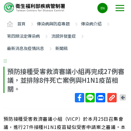
主
EN
要
內
首頁
傳染病與防疫專題
傳染病介紹
容
區
第四類法定傳染病
流感併發重症
ALT+C
最新消息及疫情訊息
新聞稿
:::
預防接種受害救濟審議小組再完成27例審
議，並排除8件死亡案例與H1N1疫苗相
關。
回
上
取
一
得
頁
預防接種受害救濟審議小組（VICP）於本月25日召集會
短
網
議，進行27件接種H1N1疫苗疑似受害申請案之審議。本