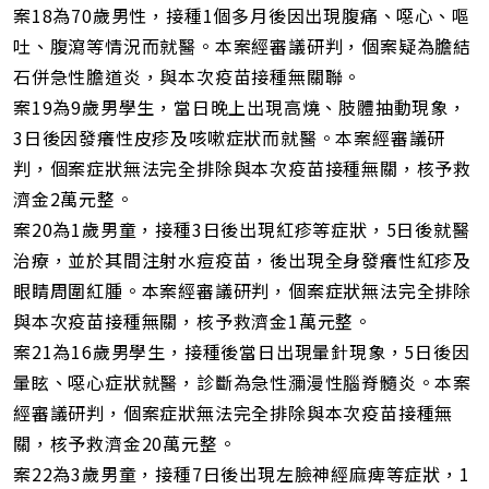
案18為70歲男性，接種1個多月後因出現腹痛、噁心、嘔
吐、腹瀉等情況而就醫。本案經審議研判，個案疑為膽結
石併急性膽道炎，與本次疫苗接種無關聯。
案19為9歲男學生，當日晚上出現高燒、肢體抽動現象，
3日後因發癢性皮疹及咳嗽症狀而就醫。本案經審議研
判，個案症狀無法完全排除與本次疫苗接種無關，核予救
濟金2萬元整。
案20為1歲男童，接種3日後出現紅疹等症狀，5日後就醫
治療，並於其間注射水痘疫苗，後出現全身發癢性紅疹及
眼睛周圍紅腫。本案經審議研判，個案症狀無法完全排除
與本次疫苗接種無關，核予救濟金1萬元整。
案21為16歲男學生，接種後當日出現暈針現象，5日後因
暈眩、噁心症狀就醫，診斷為急性瀰漫性腦脊髓炎。本案
經審議研判，個案症狀無法完全排除與本次疫苗接種無
關，核予救濟金20萬元整。
案22為3歲男童，接種7日後出現左臉神經麻痺等症狀，1