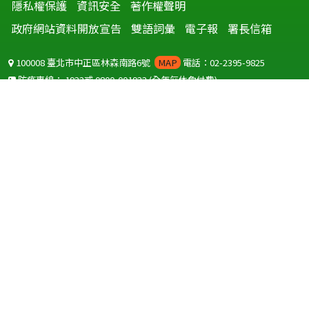
隱私權保護
資訊安全
著作權聲明
政府網站資料開放宣告
雙語詞彙
電子報
署長信箱
100008 臺北市中正區林森南路6號
MAP
電話：02-2395-9825
防疫專線：
1922
或
0800-001922
(全年無休免付費)
聽語障服務免付費傳真：
0800-655955
國外可撥打
+886-800-001922
(自國外撥打回國須自付國際電話費用)
Copyright © 2026 衛生福利部 疾病管制署. All rights reserved.
本網站建議使用 IE10 以上版本瀏覽器及以1920x1080解析度，以獲得最
佳瀏覽體驗。
為提供使用者有文書軟體選擇的權利，本網站提供ODF開放文件格式，
建議您安裝免費開源軟體
(https://www.ndc.gov.tw/cp.aspx?
n=32A75A78342B669D)
或以您慣用的軟體開啟文件。