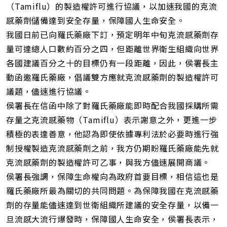
（Tamiflu）的製造權許可進行協議，以加速我國的克流
感藥劑儲備達到安全存量，保障國人生命安全。
我國日前已向羅氏藥廠下訂，預定明年中旬克流感藥劑存
量可達總人口數約百分之四，但距離世界衛生組織向世界
各國建議百分之十的目標仍有一段距離，因此，侯署長主
動函邀羅氏藥廠，倡議雙方應就克流感藥劑的製造權許可
議題，儘速進行協議。
侯署長在信函中除了對羅氏藥廠能即時配合我國採購所需
存量之克流感藥物（Tamiflu）表示謝意之外，更進一步
積極的表達善意，他認為即使依據專利法於必要時進行強
制授權製造克流感藥劑之前，我方仍期盼羅氏藥廠能先就
克流感藥劑的製造權許可乙事，與我方儘速展開商議。
侯署長強調，保障生命權向為政府首要目標，相信這也是
羅氏藥廠所最為關切的共同問題。為保障我國在克流感藥
劑的存量能儘速達到世衛組織所建議的安全存量，以備一
旦流感大流行爆發時，保障國人生命安全，侯署長表示，