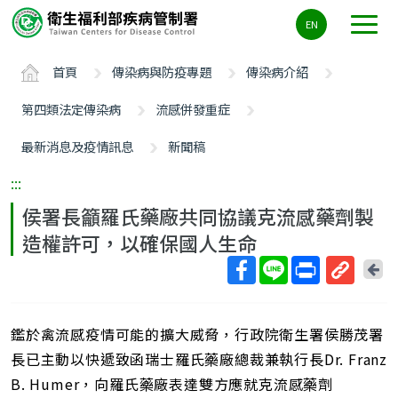
主
EN
要
內
首頁
傳染病與防疫專題
傳染病介紹
容
區
第四類法定傳染病
流感併發重症
ALT+C
最新消息及疫情訊息
新聞稿
:::
侯署長籲羅氏藥廠共同協議克流感藥劑製
造權許可，以確保國人生命
回
上
取
一
得
頁
鑑於禽流感疫情可能的擴大威脅，行政院衛生署侯勝茂署
短
網
長已主動以快遞致函瑞士羅氏藥廠總裁兼執行長Dr. Franz
址
B. Humer，向羅氏藥廠表達雙方應就克流感藥劑