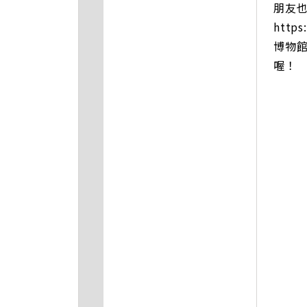
朋友
htt
博物
喔！