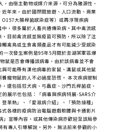
人，由宿主動物或媒介來源，可分為豬源性、
。近年來，由於國際間旅遊、人口流動、商業
O157大腸桿菌感染症等）或再浮現疾病
當中，很多屬於人畜共通傳染病。其中禽流感
染，目前禽流感並無疫苗可預防，所以除了注
接觸禽鳥或生食禽類產品才有可能減少受感染
的一次發生案例是95年5月間於澎湖某軍區爆
寵物鼠是否會傳播該病毒，由於該病毒並不會
能與可能帶有漢他病毒的家鼠、溝鼠或其他鼠
養寵物鼠的人不必過度恐慌。 本次疾病管制
外，還包括狂犬病、弓蟲症、沙門氏桿菌症、
的展示也包括：「病毒與疾病特展-SARS介
、登革熱」、「愛滋病介紹」、「預防接種」
各式各樣的疫病防治電腦遊戲軟體與卡通影片
病」宣導內容，或其他傳染病亦歡迎至該局參
將有專人引導解說。另外，無法前來參觀的小