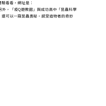
體驗看看，網址是：
遊教館。 另外，「疫Q遊教館」與成功高中「昆蟲科學
，還可以一窺昆蟲奧秘，感受造物者的奇妙