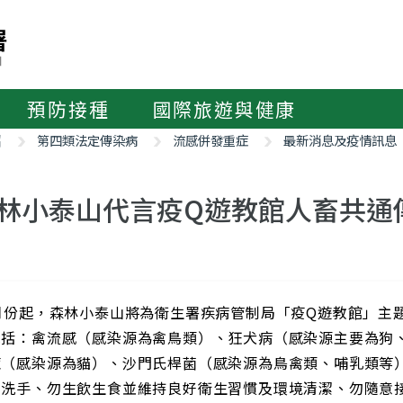
預防接種
國際旅遊與健康
紹
第四類法定傳染病
流感併發重症
最新消息及疫情訊息
林小泰山代言疫Q遊教館人畜共通
0月份起，森林小泰山將為衛生署疾病管制局「疫Q遊教館」主
包括：禽流感（感染源為禽鳥類）、狂犬病（感染源主要為狗
症（感染源為貓）、沙門氏桿菌（感染源為鳥禽類、哺乳類等
勤洗手、勿生飲生食並維持良好衛生習慣及環境清潔、勿隨意