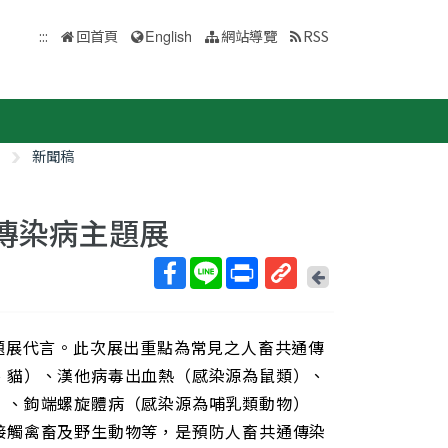
:::
回首頁
English
網站導覽
RSS
新聞稿
傳染病主題展
回
上
取
一
得
頁
題展代言。此次展出重點為常見之人畜共通傳
短
網
、貓）、漢他病毒出血熱（感染源為鼠類）、
址
）、鉤端螺旋體病（感染源為哺乳類動物）
接觸禽畜及野生動物等，是預防人畜共通傳染