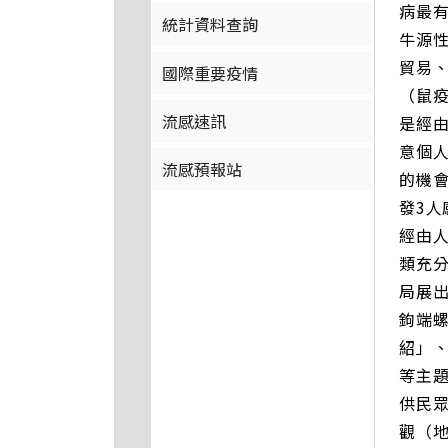
病最
統計資料查詢
牛源
貿易、
國際重要疫情
（鼠
流感速訊
是經
意個
流感預報站
的機會
發3
經由
類充
局展
鉤端螺
紹」
等主
供民
觀（