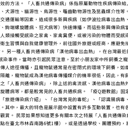
有效的方法。 「人畜共通傳染病」係指原屬動物性疾病傳染給
性、犬源性、貓源性、鳥源性、囓齒動物源性及昆蟲媒介性等
交通運輸等因素，造成很多新興疾病（如伊波拉病毒出血熱、
疫、鉤端螺旋體病、狂犬病等）快速傳播，而這些新興傳染病
由人類接觸受感染之家禽、家禽糞便，或被污染的物體而受感
人衛生習慣與自我健康管理外，前往國外旅遊或經商，應避免
。 另一種人畜共通傳染病「漢他病毒出血熱」，在台灣最近
人感染事件，當時亦引起民眾注意，至於小朋友家中所飼養之
人傳人途徑傳播，且寵物鼠通常是在密閉式的環境下飼養，如
分隔離，寵物鼠成為漢他病毒傳播媒介的機率很低，因此，有飼
出之「人畜共通傳染病」，除上述的禽流感、漢他病毒出血熱
旋體病等，都是較常見的人畜共通疾病。 「疫Q遊教館」固定
、「旅遊傳染病介紹」、「台灣常見的毒蛇」、「認識腸病毒
題。其中，最大的特色是展示館中設置有許多互動裝置，也有
眾觀賞。 民眾如果想知道更多有關本次之特展「人畜共通傳染
地點在臺北市林森南路6號1樓），或是透過學校、團體預約，