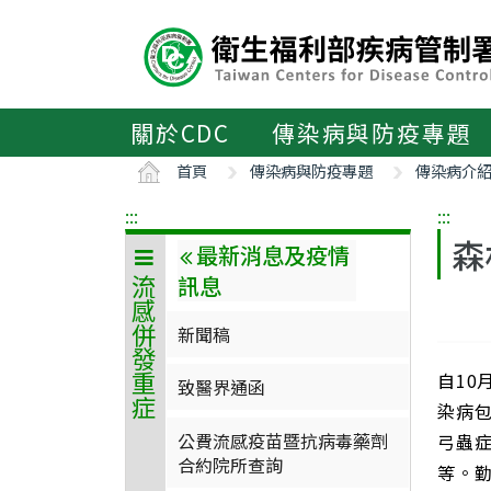
主
要
內
容
區
關於CDC
傳染病與防疫專題
ALT+C
首頁
傳染病與防疫專題
傳染病介
:::
:::
森
最新消息及疫情
訊息
流感併發重症
新聞稿
自1
致醫界通函
染病
公費流感疫苗暨抗病毒藥劑
弓蟲
合約院所查詢
等。