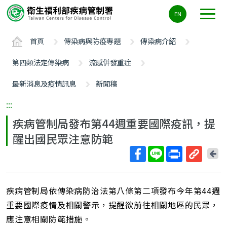
主
EN
要
內
首頁
傳染病與防疫專題
傳染病介紹
容
區
第四類法定傳染病
流感併發重症
ALT+C
最新消息及疫情訊息
新聞稿
:::
疾病管制局發布第44週重要國際疫訊，提
醒出國民眾注意防範
回
上
取
一
得
頁
疾病管制局依傳染病防治法第八條第二項發布今年第44週
短
網
重要國際疫情及相關警示，提醒欲前往相關地區的民眾，
址
應注意相關防範措施。