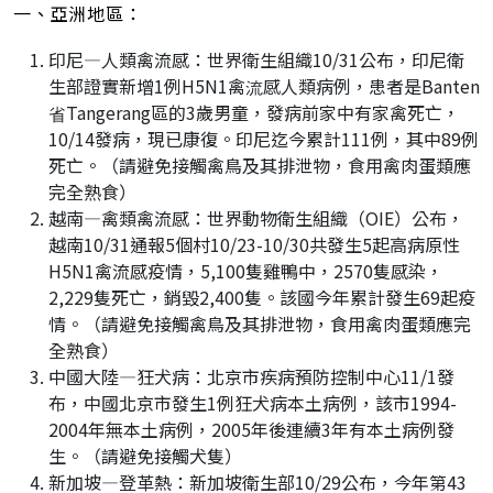
一、亞洲地區：
印尼—人類禽流感：世界衛生組織10/31公布，印尼衛
生部證實新增1例H5N1禽流感人類病例，患者是Banten
省Tangerang區的3歲男童，發病前家中有家禽死亡，
10/14發病，現已康復。印尼迄今累計111例，其中89例
死亡。（請避免接觸禽鳥及其排泄物，食用禽肉蛋類應
完全熟食）
越南—禽類禽流感：世界動物衛生組織（OIE）公布，
越南10/31通報5個村10/23-10/30共發生5起高病原性
H5N1禽流感疫情，5,100隻雞鴨中，2570隻感染，
2,229隻死亡，銷毀2,400隻。該國今年累計發生69起疫
情。（請避免接觸禽鳥及其排泄物，食用禽肉蛋類應完
全熟食）
中國大陸—狂犬病：北京市疾病預防控制中心11/1發
布，中國北京市發生1例狂犬病本土病例，該市1994-
2004年無本土病例，2005年後連續3年有本土病例發
生。（請避免接觸犬隻）
新加坡—登革熱：新加坡衛生部10/29公布，今年第43