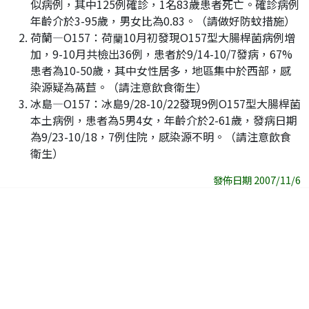
似病例，其中125例確診，1名83歲患者死亡。確診病例
年齡介於3-95歲，男女比為0.83。（請做好防蚊措施）
荷蘭—O157：荷蘭10月初發現O157型大腸桿菌病例增
加，9-10月共檢出36例，患者於9/14-10/7發病，67%
患者為10-50歲，其中女性居多，地區集中於西部，感
染源疑為萵苣。（請注意飲食衛生）
冰島—O157：冰島9/28-10/22發現9例O157型大腸桿菌
本土病例，患者為5男4女，年齡介於2-61歲，發病日期
為9/23-10/18，7例住院，感染源不明。（請注意飲食
衛生）
發佈日期 2007/11/6