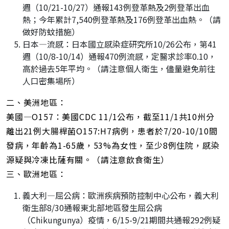
週（10/21-10/27）通報143例登革熱及2例登革出血
熱；今年累計7,540例登革熱及176例登革出血熱。（請
做好防蚊措施）
日本—流感：日本國立感染症研究所10/26公布，第41
週（10/8-10/14）通報470例流感，定醫求診率0.10，
高於過去5年平均。（請注意個人衛生，儘量避免前往
人口密集場所）
二、美洲地區：
美國—O157：美國CDC 11/1公布，截至11/1共10州分
離出21例大腸桿菌O157:H7病例，患者於7/20-10/10間
發病，年齡為1-65歲，53%為女性，至少8例住院，感染
源疑與冷凍比薩有關。（請注意飲食衛生）
三、歐洲地區：
義大利—屈公病：歐洲疾病預防控制中心公布，義大利
衛生部8/30通報東北部地區發生屈公病
（Chikungunya）疫情，6/15-9/21期間共通報292例疑