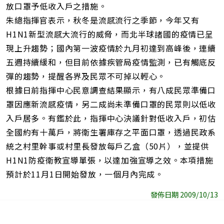
放口罩予低收入戶之措施。
朱總指揮官表示，秋冬是流感流行之季節，今年又有
H1N1新型流感大流行的威脅，而北半球諸國的疫情已呈
現上升趨勢；國內第一波疫情於九月初達到高峰後，連續
五週持續緩和，但目前依據疾管局疫情監測，已有觸底反
彈的趨勢，提醒各界及民眾不可掉以輕心。
根據日前指揮中心民意調查結果顯示，有八成民眾準備口
罩因應新流感疫情，另二成尚未準備口罩的民眾則以低收
入戶居多。有鑑於此，指揮中心決議針對低收入戶，初估
全國約有十萬戶，將衛生署庫存之平面口罩，透過民政系
統之村里幹事或村里長發放每戶乙盒（50片），並提供
H1N1防疫衛教宣導單張，以達加強宣導之效。本項措施
預計於11月1日開始發放，一個月內完成。
發佈日期 2009/10/13