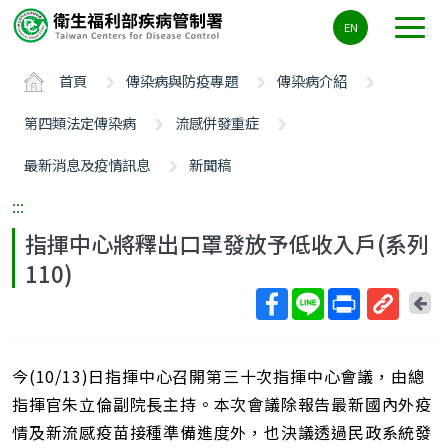
主
EN
要
內
首頁
傳染病與防疫專題
傳染病介紹
容
區
第四類法定傳染病
流感併發重症
ALT+C
最新消息及疫情訊息
新聞稿
:::
指揮中心將釋出口罩發放予低收入戶(系列
110)
回
上
取
一
得
頁
今(10/13)日指揮中心召開第三十次指揮中心會議，由總
短
網
指揮官朱立倫副院長主持。本次會議除報告最新國內外疫
址
情及新流感疫苗接種準備進度外，也決議透過民政系統發