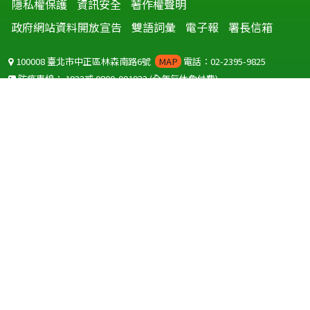
隱私權保護
資訊安全
著作權聲明
政府網站資料開放宣告
雙語詞彙
電子報
署長信箱
100008 臺北市中正區林森南路6號
MAP
電話：02-2395-9825
防疫專線：
1922
或
0800-001922
(全年無休免付費)
聽語障服務免付費傳真：
0800-655955
國外可撥打
+886-800-001922
(自國外撥打回國須自付國際電話費用)
Copyright © 2026 衛生福利部 疾病管制署. All rights reserved.
本網站建議使用 IE10 以上版本瀏覽器及以1920x1080解析度，以獲得最
佳瀏覽體驗。
為提供使用者有文書軟體選擇的權利，本網站提供ODF開放文件格式，
建議您安裝免費開源軟體
(https://www.ndc.gov.tw/cp.aspx?
n=32A75A78342B669D)
或以您慣用的軟體開啟文件。