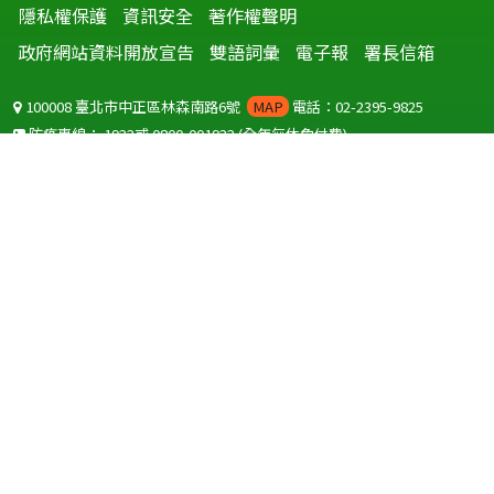
隱私權保護
資訊安全
著作權聲明
政府網站資料開放宣告
雙語詞彙
電子報
署長信箱
100008 臺北市中正區林森南路6號
MAP
電話：02-2395-9825
防疫專線：
1922
或
0800-001922
(全年無休免付費)
聽語障服務免付費傳真：
0800-655955
國外可撥打
+886-800-001922
(自國外撥打回國須自付國際電話費用)
Copyright © 2026 衛生福利部 疾病管制署. All rights reserved.
本網站建議使用 IE10 以上版本瀏覽器及以1920x1080解析度，以獲得最
佳瀏覽體驗。
為提供使用者有文書軟體選擇的權利，本網站提供ODF開放文件格式，
建議您安裝免費開源軟體
(https://www.ndc.gov.tw/cp.aspx?
n=32A75A78342B669D)
或以您慣用的軟體開啟文件。