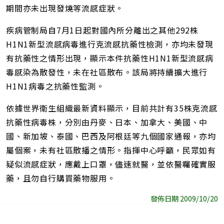
期間亦未出現發燒等流感症狀。
疾病管制局自7月1日起對國內所分離出之其他292株
H1N1新型流感病毒進行克流感抗藥性檢測，亦均未發現
有抗藥性之情形出現，顯示本件抗藥性H1N1新型流感病
毒感染為散發性，未在社區散布。該局將持續擴大進行
H1N1病毒之抗藥性監測。
依據世界衛生組織最新資料顯示，目前共計有35株克流感
抗藥性病毒株，分別由丹麥、日本、加拿大、美國、中
國、新加坡、泰國、巴西及阿根廷等九個國家通報，亦均
屬個案，未有社區散播之情形。指揮中心呼籲，民眾如有
疑似流感症狀，應戴上口罩，儘速就醫，並依醫囑確實服
藥，且勿自行購買藥物服用。
發佈日期 2009/10/20