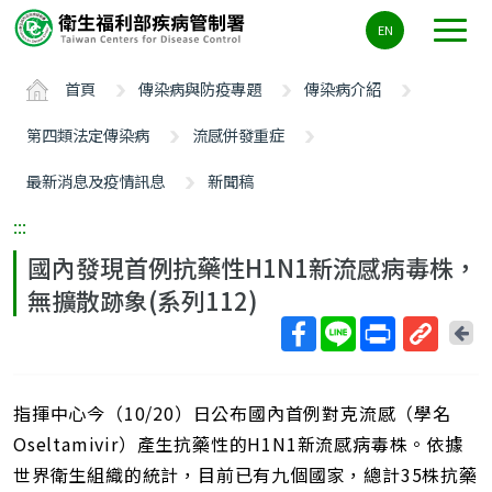
主
EN
要
內
首頁
傳染病與防疫專題
傳染病介紹
容
區
第四類法定傳染病
流感併發重症
ALT+C
最新消息及疫情訊息
新聞稿
:::
國內發現首例抗藥性H1N1新流感病毒株，
無擴散跡象(系列112)
回
上
取
一
得
頁
指揮中心今（10/20）日公布國內首例對克流感（學名
短
網
Oseltamivir）產生抗藥性的H1N1新流感病毒株。依據
址
世界衛生組織的統計，目前已有九個國家，總計35株抗藥