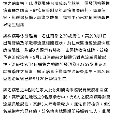
性之病毒株。此項發現使台灣成為全球第十個發現抗藥性
病毒株之國家。經疾病管制局的流病調查研判，係屬個
案，無群聚及擴大感染之跡象。指揮中心已於稍早通報世
界衛生組織。
該株病毒係分離自一名住南部之20歲男性，其於9月1日
出現發燒及咳嗽等流感相關症狀，前往就醫後經流感快速
篩檢陽性，胸部X光顯示有肺炎，由醫院收治住院，並給
予克流感治療。9月1日治療前之檢體仍對克流感具敏感
性，治療後9月4日採集之檢體則發現為H275Y型具克流
感抗藥性之病毒，顯示病毒突變係在治療後產生。該名病
患經治療後已於9月20日康復出院。
該名病患之4名同住家人此段期間均未發現有流感相關症
狀，其所居住地區之9名感染者中，有6人之感染病毒對克
流感具敏感性，其餘3人病毒量較少，無法進行檢測，但9
名感染者均已痊癒。該名病患就醫期間接觸者45人，此段