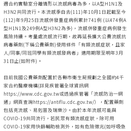
週合約實驗室分離情形以流感病毒為多，以A型H1N1及
H3N2共同流行。本流感季自去(111)年10月1日起截至今
(112)年9月25日流感併發重症病例累計741例 (以474例A
型H1N1及249例A型H3N2為多)，流感併發重症病例發生
風險持續。考量處流感流行期，故再延長擴大公費流感抗
病毒藥劑(下稱公費藥劑)使用條件「有類流感症狀，且家
人/同事/同班同學有類流感發病者」適用期限至明年3月
31日止(如附件)。
目前我國公費藥劑配置於各縣市衛生局規劃之全國約4千
家合約醫療機構(詳見疾管署全球資訊網
https://www.cdc.gov.tw或透過疾管署「流感防治一網
通」網頁查詢https://antiflu.cdc.gov.tw/），配置藥劑
包括克流感、易剋冒及瑞樂沙。由於本年流感可能與
COVID-19共同流行，若民眾有類流感症狀，除可用
COVID-19家用快篩輔助檢測外，如有危險徵兆(如呼吸急