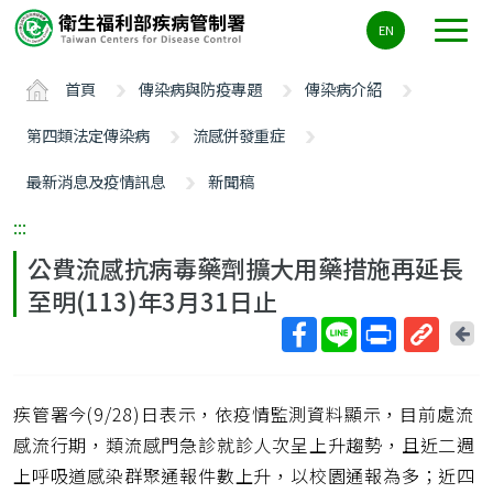
主
EN
要
內
首頁
傳染病與防疫專題
傳染病介紹
容
區
第四類法定傳染病
流感併發重症
ALT+C
最新消息及疫情訊息
新聞稿
:::
公費流感抗病毒藥劑擴大用藥措施再延長
至明(113)年3月31日止
回
上
取
一
得
頁
疾管署今(9/28)日表示，依疫情監測資料顯示，目前處流
短
網
感流行期，類流感門急診就診人次呈上升趨勢，且近二週
址
上呼吸道感染群聚通報件數上升，以校園通報為多；近四