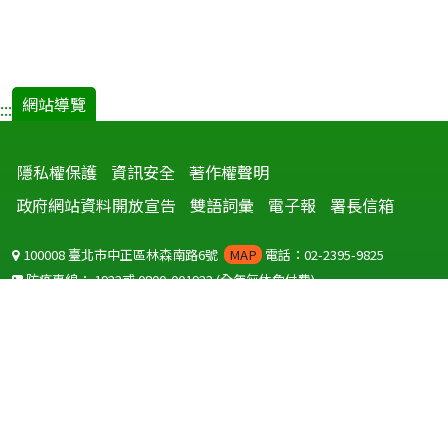
網站導覽
:::
隱私權保護
資訊安全
著作權聲明
政府網站資料開放宣告
雙語詞彙
電子報
署長信箱
100008 臺北市中正區林森南路6號
MAP
電話：02-2395-9825
防疫專線：
1922
或
0800-001922
(全年無休免付費)
聽語障服務免付費傳真：
0800-655955
國外可撥打
+886-800-001922
(自國外撥打回國須自付國際電話費用)
Copyright © 2026 衛生福利部 疾病管制署. All rights reserved.