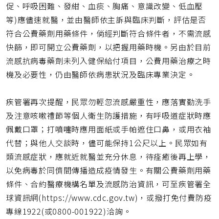
促、呼吸困難、發紺、血痰、胸痛、意識改變、低血壓
等)應儘速就醫，並由醫師依主訴與臨床判斷，評估是否
符合公費藥劑用藥條件，倘經判斷符合條件者，不需流感
快篩，即可開立公費藥劑，以把握用藥時機。另由於目前
流感抗病毒藥劑未列入健保給付項目，公費用藥治療之時
機及必要性，仍由醫師依病患狀況及臨床專業決定。
疾管署再次提醒，民眾勿輕忽流感嚴重性，應落實勤洗手
及注意咳嗽禮節等個人衛生防護措施，有呼吸道症狀時應
佩戴口罩；打噴嚏時應用面紙或手帕遮住口鼻，或用衣袖
代替；與他人交談時，儘可能保持1公尺以上。民眾如有
類流感症狀，應就近就醫並充分休息，待痊癒後再上學，
以免病毒於同儕間傳播造成疫情發生。有關公費藥劑用藥
條件、合約醫療機構名單及流感防治資訊，可至疾管署全
球資訊網(https://www.cdc.gov.tw)，或撥打免付費防疫
專線1922(或0800-001922)洽詢。