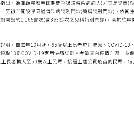
署指出，為兼顧農曆春節期間呼吸道傳染病病人(尤其是兒童)
一至初三開設呼吸道傳染病特別門診(簡稱特別門診)，依衛生
劃開設約1,165診次(含353診次之兒科特別門診)，高於
。
說明，自去年10月起，65歲以上長者施打流感、COVID-
領取10劑COVID-19家用快篩試劑。考量國內疫情升溫，為
以上長者擴大至50歲以上民眾，接種上述公費疫苗的民眾，每人每
。