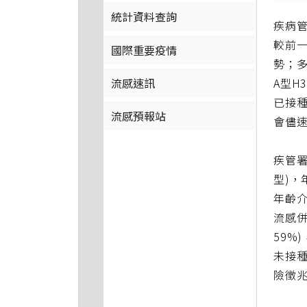
統計資料查詢
疾病管
較前
國際重要疫情
勢；
流感速訊
A型H
已接種
流感預報站
會儘
疾管署
型)，
年齡介
流感併
59%
未接
險徵