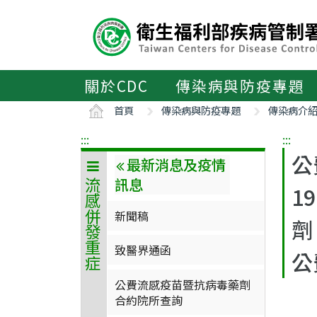
主
要
內
容
區
關於CDC
傳染病與防疫專題
ALT+C
首頁
傳染病與防疫專題
傳染病介
:::
:::
公
最新消息及疫情
訊息
流感併發重症
1
新聞稿
劑
致醫界通函
公
公費流感疫苗暨抗病毒藥劑
合約院所查詢