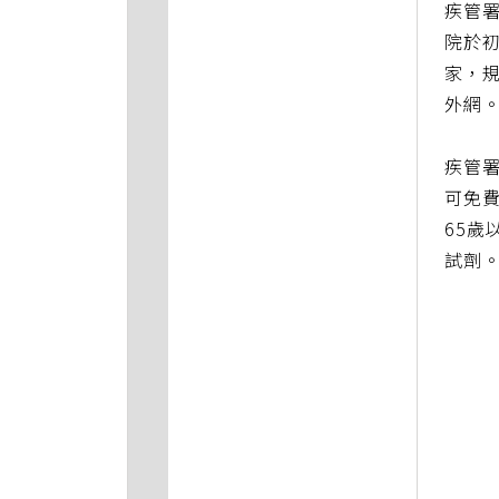
疾管
院於初
家，規
外網
疾管署
可免費
65歲
試劑