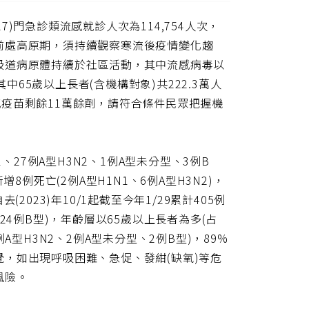
一
得
頁
/27)門急診類流感就診人次為114,754人次，
短
網
前處高原期，須持續觀察寒流後疫情變化趨
址
吸道病原體持續於社區活動，其中流感病毒以
中65歲以上長者(含機構對象)共222.3萬人
流感疫苗剩餘11萬餘劑，請符合條件民眾把握機
N1、27例A型H3N2、1例A型未分型、3例B
例死亡(2例A型H1N1、6例A型H3N2)，
023)年10/1起截至今年1/29累計405例
、24例B型)，年齡層以65歲以上長者為多(占
例A型H3N2、2例A型未分型、2例B型)，89%
，如出現呼吸困難、急促、發紺(缺氧)等危
風險。