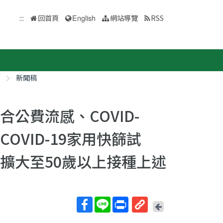
:::
回首頁
English
網站導覽
RSS
新聞稿
公費流感、COVID-
OVID-19家用快篩試
擴大至50歲以上接種上述
回
上
取