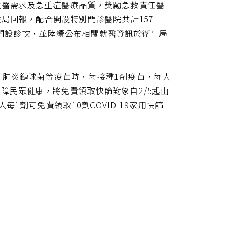
就醫需求及急重症醫療品質，獎勵急救責任醫
局回報，配合開設特別門診醫院共計157
往年開設診次，並陸續公布相關就醫資訊於衛生局
19、肺炎鏈球菌等疫苗時，每接種1劑疫苗，每人
保障民眾健康，將免費領取快篩對象自2/5起由
1劑可免費領取10劑COVID-19家用快篩