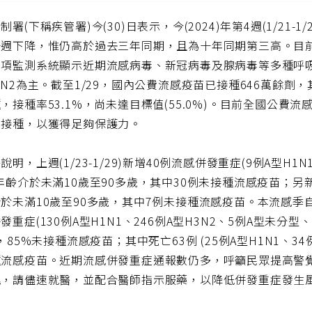
制署(下稱疾管署)今(30)日表示，今(2024)年第4週(1/21-1
一週下降，惟仍高於過去三年同期，且為十年同期第三高。目
多項監測系統顯示近期流感病毒、新冠病毒及腺病毒等多種呼
3N2為主。截至1/29，國內公費流感疫苗已接種646萬餘劑，其
，接種率53.1%，尚未達目標值(55.0%)。目前全國公費
速接種，以獲得足夠保護力。
說明，上週(1/23-1/29)新增40例流感併發重症(9例A型H1
年齡介於未滿10歲至90多歲，其中30例未接種流感疫苗；另新增8
於未滿10歲至90多歲，其中7例未接種流感疫苗。本流感季自去(2
發重症(130例A型H1N1、246例A型H3N2、5例A型未分型
)，85%未接種流感疫苗；其中死亡63例 (25例A型H1N1、34
種流感疫苗。近期流感併發重症通報數仍多，呼籲民眾提高警覺
兆，請儘速就醫，並配合醫師指示服藥，以降低併發重症發生