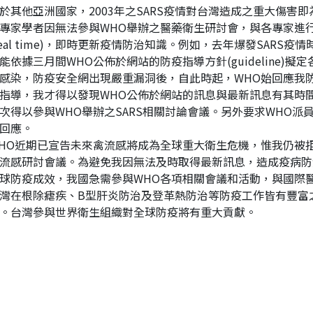
於其他亞洲國家，2003年之SARS疫情對台灣造成之重大傷害即
專家學者因無法參與WHO舉辦之醫藥衛生研討會，與各專家進
real time)，即時更新疫情防治知識。例如，去年爆發SAR
能依據三月間WHO公佈於網站的防疫指導方針(guideline
感染，防疫安全網出現嚴重漏洞後，自此時起，WHO始回應我
指導，我才得以發現WHO公佈於網站的訊息與最新訊息有其時
次得以參與WHO舉辦之SARS相關討論會議。另外要求WHO
回應。
HO近期已宣告未來禽流感將成為全球重大衛生危機，惟我仍被
流感研討會議。為避免我因無法及時取得最新訊息，造成疫病防
球防疫成效，我國急需參與WHO各項相關會議和活動，與國際
灣在根除瘧疾、B型肝炎防治及登革熱防治等防疫工作皆有豐富
。台灣參與世界衛生組織對全球防疫將有重大貢獻。