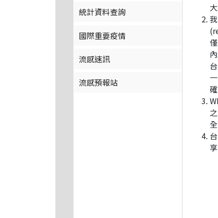
大
統計資料查詢
我
(
國際重要疫情
僅
內
流感速訊
台
一
流感預報站
確
W
之
全
台
享