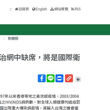
:::
回首頁
English
網站導覽
RSS
新聞稿
治網中缺席，將是國際衛
回
上
取
一
得
頁
年以來香港等地之禽流感疫情、2003/2004
短
HIV/AIDS病例數，對全球人類健康均造成巨
網
國出現重大傳染病疫情，其輸入台灣之機會遠
址