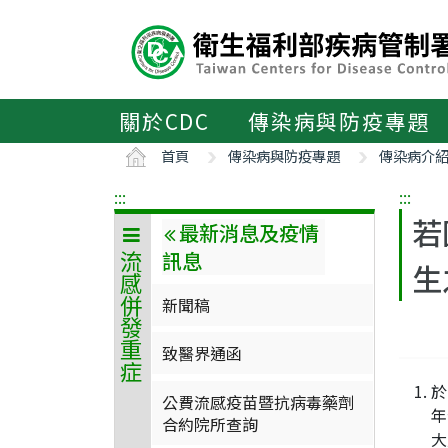
主
要
內
容
區
關於CDC
傳染病與防疫專題
ALT+C
首頁
傳染病與防疫專題
傳染病介
:::
:::
若
最新消息及疫情
訊息
流感併發重症
生
新聞稿
致醫界通函
於
公費流感疫苗暨抗病毒藥劑
年
合約院所查詢
大