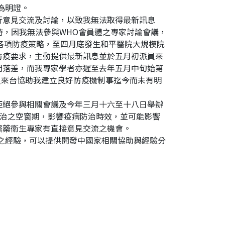
為明證。
行意見交流及討論，以致我無法取得最新訊息
S疫情時，因我無法參與WHO會員體之專家討論會議，
)擬定各項防疫策略，至四月底發生和平醫院大規模院
防疫要求，主動提供最新訊息並於五月初派員來
間落差，而我專家學者亦遲至去年五月中旬始第
派員來台協助我建立良好防疫機制事迄今而未有明
拒絕參與相關會議及今年三月十六至十八日舉辦
治之空窗期，影響疫病防治時效，並可能影響
醫藥衛生專家有直接意見交流之機會。
之經驗，可以提供開發中國家相關協助與經驗分