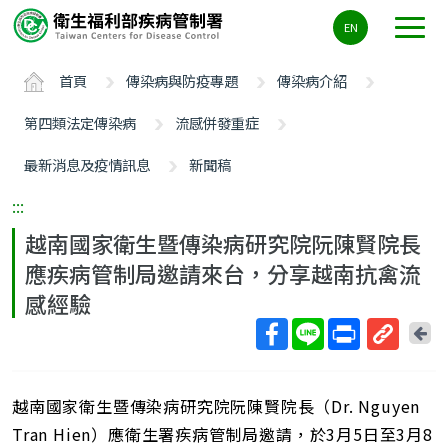
主
EN
要
內
首頁
傳染病與防疫專題
傳染病介紹
容
區
第四類法定傳染病
流感併發重症
ALT+C
最新消息及疫情訊息
新聞稿
:::
越南國家衛生暨傳染病研究院阮陳賢院長
應疾病管制局邀請來台，分享越南抗禽流
感經驗
回
上
取
一
得
頁
越南國家衛生暨傳染病研究院阮陳賢院長（Dr. Nguyen
短
網
Tran Hien）應衛生署疾病管制局邀請，於3月5日至3月8