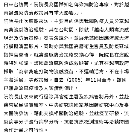
址
日來台訪問。阮院長為國際知名傳染病防治專家，對於越
南禽流感防治政策具有重大影響力。
阮院長此次應邀來訪，主要目的係與我國防疫人員分享越
南禽流感防治經驗。其在台時間，除就「越南人類禽流感
現況及防治策略」發表演說外，並展示該國因應流感大流
行模擬演習影片，同時亦與我國高層衛生官員及防疫區域
指揮官會晤，就禽流感防治策略交換心得。阮院長在演說
時特別強調，該國禽流感防治成效顯著，尤其在越南政府
採取「為家禽施打動物流感疫苗、不運輸活禽、不在市場
宰殺活禽」等政策後，自去（2005）年11月至今，該國
已無禽流感疫情及人類病例傳出。
阮院長此次來訪行程除拜會衛生署及疾病管制局外，並赴
疾管局昆陽實驗室、中央研究院國家基因體研究中心及臺
大醫院參訪，藉此交換相關防治經驗，並就疫苗研發、流
感病毒分子流行病學分析、抗體抗原檢測技術等洽談跨國
合作計畫之可行性。