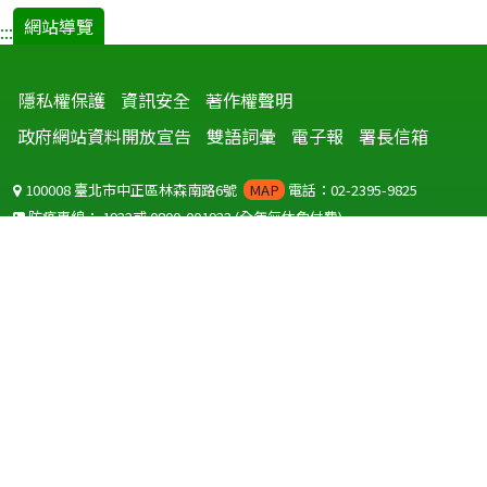
網站導覽
:::
隱私權保護
資訊安全
著作權聲明
政府網站資料開放宣告
雙語詞彙
電子報
署長信箱
100008 臺北市中正區林森南路6號
MAP
電話：02-2395-9825
防疫專線：
1922
或
0800-001922
(全年無休免付費)
聽語障服務免付費傳真：
0800-655955
國外可撥打
+886-800-001922
(自國外撥打回國須自付國際電話費用)
Copyright © 2026 衛生福利部 疾病管制署. All rights reserved.
本網站建議使用 IE10 以上版本瀏覽器及以1920x1080解析度，以獲得最
佳瀏覽體驗。