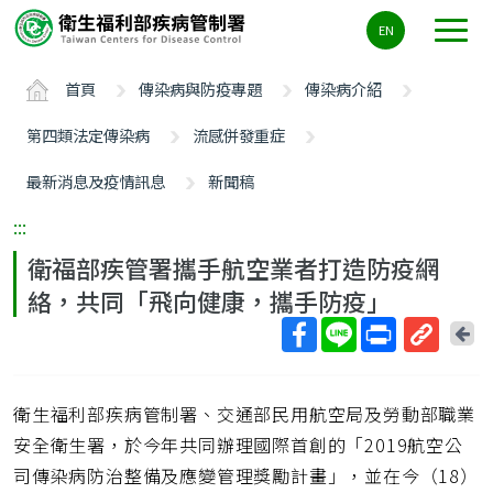
主
EN
要
內
首頁
傳染病與防疫專題
傳染病介紹
容
區
第四類法定傳染病
流感併發重症
ALT+C
最新消息及疫情訊息
新聞稿
:::
衛福部疾管署攜手航空業者打造防疫網
絡，共同「飛向健康，攜手防疫」
回
上
取
一
得
頁
衛生福利部疾病管制署、交通部民用航空局及勞動部職業
短
網
安全衛生署，於今年共同辦理國際首創的「2019航空公
址
司傳染病防治整備及應變管理獎勵計畫」，並在今（18）