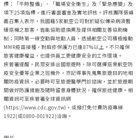
標：「平時整備」、「職場安全衛生」及「緊急應變」及
項下25項指標，進行書面審查及實地評核。評核團隊張峰
義召集人表示，我國籍5家航空公司對於疑似傳染病須暫
緩搭機之旅客，皆能協助退換票及提供相關友善協助機
制；同時第一線空勤與地勤人員，透過航空公司積極推動
MMR疫苗接種，對麻疹保護力已達87%以上。不只確保
旅客健康權益，也提供員工更健康安全的工作環境。
疾管署提醒，民眾安排出國旅遊時，除可選擇搭乘航空防
疫安全優等企業之班機外，亦記得事先蒐集旅遊目的地相
關防疫資訊，必要時可至旅遊醫學門診諮詢，並於旅遊期
間做好防護措施及隨時留意身體狀況，確保旅途健康。相
關資訊可至疾管署全球資訊網
(https://www.cdc.gov.tw)，或撥打免付費防疫專線
1922(或0800-001922)洽詢。
圖片