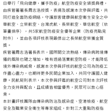
日舉行「飛向健康，攜手防疫」航空防疫安全頒獎典禮，
由疾管署署長周志浩授獎，表揚及感謝本次參與評鑑，共
同打造全面防疫網絡，守護旅客健康與航空衛生安全之中
華航空、立榮航空、台灣虎航、長榮航空、華信航空（依
筆畫排序），共5家航空防疫安全優等企業（防疫亮點見
附件），並由各項評核表現最傑出之長榮航空榮獲金質
獎。
疾管署周志浩署長表示，國際間交流熱絡，傳染病跨境傳
播的風險也隨之增加，唯有透過落實航空防疫，才能降低
境外傳染病威脅，感謝本次參與評核的航空公司為防疫工
作盡心盡力，也期待更多民間企業加入，共同守護國人健
康。民航局則表示，本次參與評鑑的航空公司對本次評核
全力支持與配合，且成績皆相當優秀，民眾可以放心搭
乘。
本計畫評核團隊由傳染病防治及感染症、空港檢疫、航空
安全及職業安全衛生等專家組成，針對三大重點防疫指