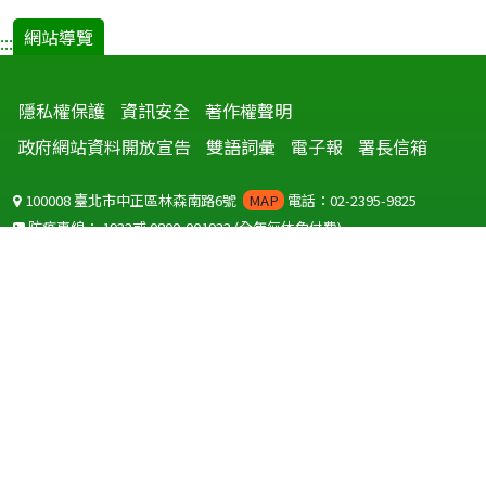
網站導覽
:::
隱私權保護
資訊安全
著作權聲明
政府網站資料開放宣告
雙語詞彙
電子報
署長信箱
100008 臺北市中正區林森南路6號
MAP
電話：02-2395-9825
防疫專線：
1922
或
0800-001922
(全年無休免付費)
聽語障服務免付費傳真：
0800-655955
國外可撥打
+886-800-001922
(自國外撥打回國須自付國際電話費用)
Copyright © 2026 衛生福利部 疾病管制署. All rights reserved.
本網站建議使用 IE10 以上版本瀏覽器及以1920x1080解析度，以獲得最
佳瀏覽體驗。