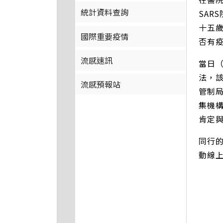
統計資料查詢
SAR
十五
國際重要疫情
否有
流感速訊
當日（
法，該
流感預報站
管制局
集機
肯定
同行
動線