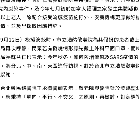
S院內感染事件，及今年七月初於加拿大護理之家發生集體疑
歲以上老人，除配合接受流感疫苗施打外，安養機構更應做好
疫情，並及早採取因應措施。
9月22日）模擬演練時，市立浩然敬老院為其假扮的患者戴上
局再次呼籲，民眾若有發燒情形應先戴上外科平面口罩，而N9
局長蘇益仁也表示：今年秋冬，如何防堵流感及SARS疫情
構，將分北、中、南、東區進行訪視。對於台北市立浩然敬老
與感謝。
的台北榮民總醫院王永衛醫師表示：敬老院與醫院對於發燒監
上，應秉持「單向、平行、不交叉」之原則，再檢討，訂定標