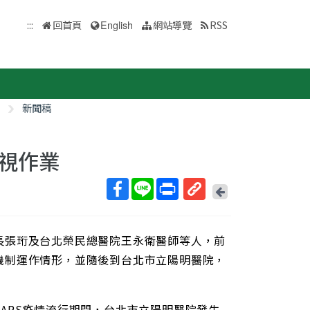
:::
回首頁
English
網站導覽
RSS
新聞稿
視作業
回
上
取
一
得
頁
長張珩及台北榮民總醫院王永衛醫師等人，前
短
網
機制運作情形，並隨後到台北市立陽明醫院，
址
ARS疫情流行期間，台北市立陽明醫院發生