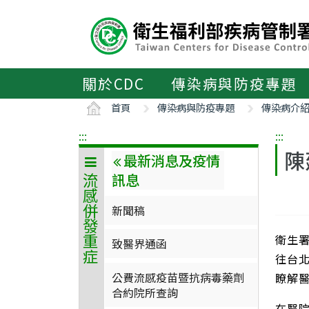
主
要
內
容
區
關於CDC
傳染病與防疫專題
ALT+C
首頁
傳染病與防疫專題
傳染病介
:::
:::
陳
最新消息及疫情
訊息
流感併發重症
新聞稿
衛生
致醫界通函
往台
公費流感疫苗暨抗病毒藥劑
瞭解
合約院所查詢
在醫院