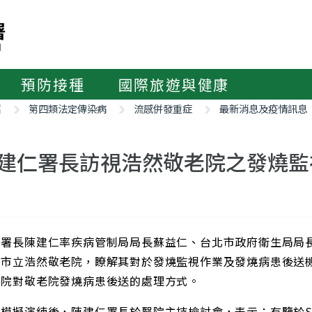
預防接種
國際旅遊與健康
紹
第四類法定傳染病
流感併發重症
最新消息及疫情訊息
建仁署長訪視浩然敬老院之發燒監
署署長陳建仁率疾病管制局局長蘇益仁、台北市政府衛生局局
北市立浩然敬老院，瞭解其對於發燒監視作業及發燒病患後送
醫院對敬老院發燒病患後送的處理方式。
模擬演練後，陳建仁署長於醫院主持檢討會，表示：有鑒於S