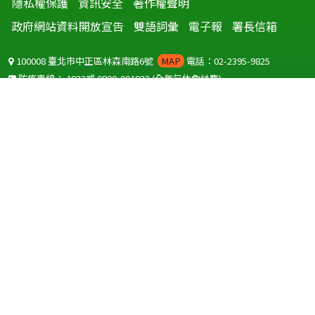
隱私權保護
資訊安全
著作權聲明
政府網站資料開放宣告
雙語詞彙
電子報
署長信箱
100008 臺北市中正區林森南路6號
MAP
電話：02-2395-9825
防疫專線：
1922
或
0800-001922
(全年無休免付費)
聽語障服務免付費傳真：
0800-655955
國外可撥打
+886-800-001922
(自國外撥打回國須自付國際電話費用)
Copyright © 2026 衛生福利部 疾病管制署. All rights reserved.
本網站建議使用 IE10 以上版本瀏覽器及以1920x1080解析度，以獲得最
佳瀏覽體驗。
為提供使用者有文書軟體選擇的權利，本網站提供ODF開放文件格式，
建議您安裝免費開源軟體
(https://www.ndc.gov.tw/cp.aspx?
n=32A75A78342B669D)
或以您慣用的軟體開啟文件。