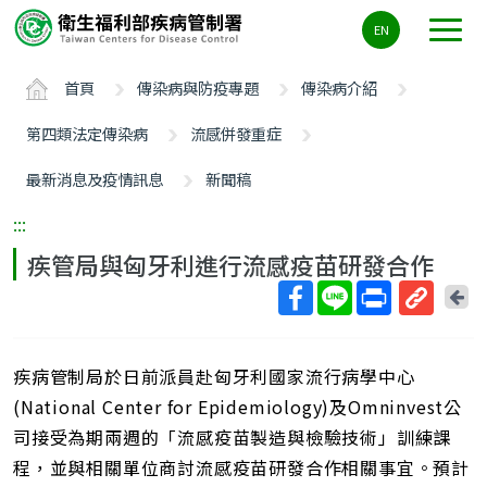
主
EN
要
內
首頁
傳染病與防疫專題
傳染病介紹
容
區
第四類法定傳染病
流感併發重症
ALT+C
最新消息及疫情訊息
新聞稿
:::
疾管局與匈牙利進行流感疫苗研發合作
回
上
取
一
得
頁
疾病管制局於日前派員赴匈牙利國家流行病學中心
短
網
(National Center for Epidemiology)及Omninvest公
址
司接受為期兩週的「流感疫苗製造與檢驗技術」訓練課
程，並與相關單位商討流感疫苗研發合作相關事宜。預計