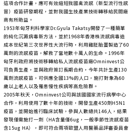
這項合作計畫，應可有效縮短我國禽流感（新型流行性感
冒）疫苗研發期程，並對我國生技產業技術轉移給民間廠
商有所助益。
1953年匈牙利科學家Dr.Gyula Takatsy開發了一種簡單
的純化沉澱病毒新方法，並於1968年香港株流感病毒造
成本世紀第三次世界性大流行時，利用雞胚胎蛋製造了60
萬劑的流感疫苗，解救了當地數十萬人的生命。1996年
匈牙利政府將技術移轉給私人流感疫苗廠Omninvest公
司負責生產，並與政府簽訂長期合約，今年共計生產130
萬劑流感疫苗，可供應全國13%的人口，施打對象為60
歲以上老人以及罹患慢性疾病等高危險群。
2005年秋天，Omninvest公司與該國國家流行病學中心
合作，利用使用了數十年的技術，開發生產450劑H5N1
疫苗，並開始進行臨床試驗，參與人數總共146人，結果
發現僅需施打一劑（HA含量僅6ug，一般季節性流感疫苗
含15ug HA），即可符合兩項歐盟人用醫藥品評審委員會