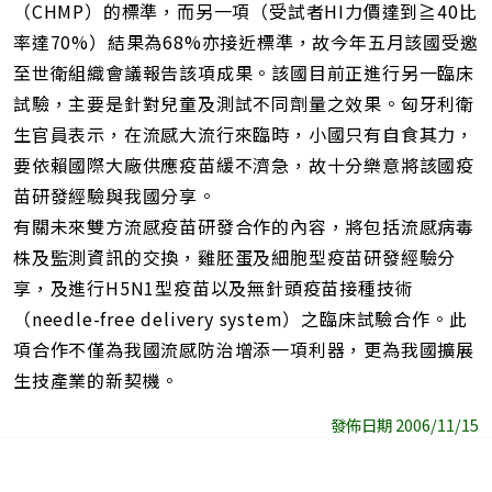
（CHMP）的標準，而另一項（受試者HI力價達到≧40比
率達70%）結果為68%亦接近標準，故今年五月該國受邀
至世衛組織會議報告該項成果。該國目前正進行另一臨床
試驗，主要是針對兒童及測試不同劑量之效果。匈牙利衛
生官員表示，在流感大流行來臨時，小國只有自食其力，
要依賴國際大廠供應疫苗緩不濟急，故十分樂意將該國疫
苗研發經驗與我國分享。
有關未來雙方流感疫苗研發合作的內容，將包括流感病毒
株及監測資訊的交換，雞胚蛋及細胞型疫苗研發經驗分
享，及進行H5N1型疫苗以及無針頭疫苗接種技術
（needle-free delivery system）之臨床試驗合作。此
項合作不僅為我國流感防治增添一項利器，更為我國擴展
生技產業的新契機。
發佈日期 2006/11/15