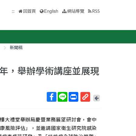
:::
回首頁
English
網站導覽
RSS
新聞稿
一週年，舉辦學術講座並展現
回
上
取
一
得
頁
下一樓大禮堂舉辦局慶暨業務展望研討會，會中
短
網
健康風險評估」，並邀請國家衛生研究院感染
址