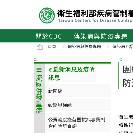
主
要
內
容
區
關於CDC
傳染病與防疫專題
ALT+C
首頁
傳染病與防疫專題
傳染病介
:::
:::
團
最新消息及疫情
訊息
流感併發重症
防
新聞稿
致醫界通函
衛生署
公費流感疫苗暨抗病毒藥劑
將進
合約院所查詢