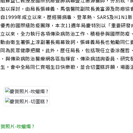
究組蘇益仁教授及國際抗癆暨肺病聯盟江振源醫師，分別就「
題加以探討，由局長張峰義、馬偕醫院副院長黃富源及防癆協
自1999年成立以來，歷經腸病毒、登革熱、SARS及H1N
出優秀的國際級防疫團隊，本次11週年局慶特別以「重要研發
成立以來，全力執行各項傳染病防治工作、積極參與國際防疫
活動由衛生署張上淳副署長揭幕致詞，張峰義局長也勉勵同仁要
共同為民眾健康把關。此外，歷任局長，包括現任立委涂醒哲
堂，與傳染病防治醫療網各區指揮官、傳染病諮詢委員、研究
慶生。會中全局同仁齊唱生日快樂歌，並合切蛋糕許願，場面
賀照片-吹蠟燭 ?