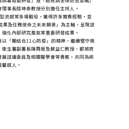
腸病毒疫苗研發」及「結核病全球防治策略」
會理事長陸坤泰教授分別擔任主持人。
1新型流感等多場戰役，獲得許多寶貴經驗，並
成果及任務使命之未來願景」為主軸，呈現該
、強化內部研究風氣等重要研發成果。
以「團結合11心防疫」的精神，繼續堅守崗
、衛生署副署長陳再晉及蘇益仁教授，都將齊
發展諮議委員及相關醫學會等貴賓，共同為疾
溫馨感人。