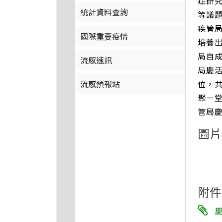
症研
統計資料查詢
等議
疾管局
國際重要疫情
培養
局自
流感速訊
局慶
位，
流感預報站
聚ㄧ
管局
圖片
附件
慶