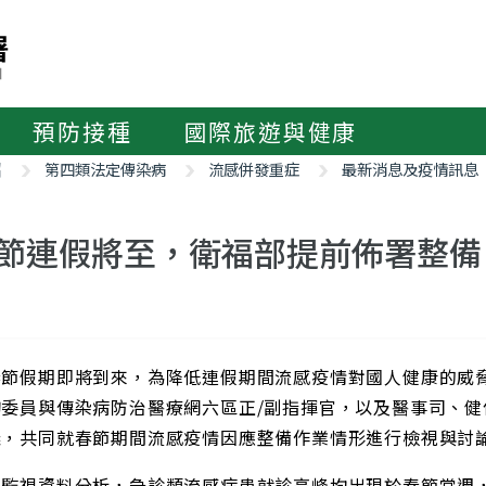
預防接種
國際旅遊與健康
紹
第四類法定傳染病
流感併發重症
最新消息及疫情訊息
節連假將至，衛福部提前佈署整備
春節假期即將到來，為降低連假期間流感疫情對國人健康的威脅
詢委員與傳染病防治醫療網六區正/副指揮官，以及醫事司、
議，共同就春節期間流感疫情因應整備作業情形進行檢視與討
年監視資料分析，急診類流感病患就診高峰均出現於春節當週