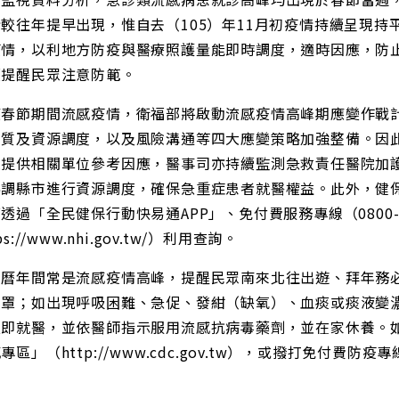
較往年提早出現，惟自去（105）年11月初疫情持續呈現
疫情，以利地方防疫與醫療照護量能即時調度，適時因應，防
續提醒民眾注意防範。
應春節期間流感疫情，衛福部將啟動流感疫情高峰期應變作戰
品質及資源調度，以及風險溝通等四大應變策略加強整備。因
並提供相關單位參考因應，醫事司亦持續監測急救責任醫院加
協調縣市進行資源調度，確保急重症患者就醫權益。此外，健
透過「全民健保行動快易通APP」、免付費服務專線（0800-0
ps://www.nhi.gov.tw/）利用查詢。
農曆年間常是流感疫情高峰，提醒民眾南來北往出遊、拜年務
口罩；如出現呼吸困難、急促、發紺（缺氧）、血痰或痰液變
立即就醫，並依醫師指示服用流感抗病毒藥劑，並在家休養。
專區」（http://www.cdc.gov.tw），或撥打免付費防疫專線