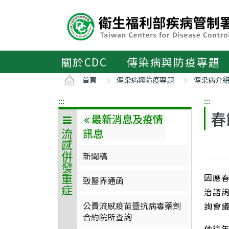
主
要
內
容
區
關於CDC
傳染病與防疫專題
ALT+C
首頁
傳染病與防疫專題
傳染病介
:::
:::
春
最新消息及疫情
訊息
流感併發重症
新聞稿
因應
致醫界通函
治諮
公費流感疫苗暨抗病毒藥劑
詢會
合約院所查詢
依往