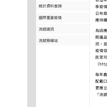
統計資料查詢
季疫情
公布
國際重要疫情
應持
流感速訊
為因
照護
流感預報站
訊，
疫情
民眾可
（htt
每年
配戴
更應
「流感