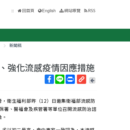
:::
回首頁
English
網站導覽
RSS
新聞稿
、強化流感疫情因應措施
回
上
取
一
得
頁
，衛生福利部昨（12）日邀集衛福部流感防
短
網
健保署、醫福會及疾管署等單位召開流感防治諮
址
論。
，尤以初二最高，會中專家一致認為，本流感