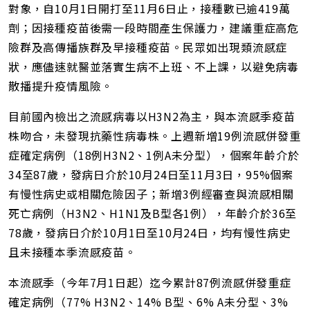
對象，自10月1日開打至11月6日止，接種數已逾419萬
劑；因接種疫苗後需一段時間產生保護力，建議重症高危
險群及高傳播族群及早接種疫苗。民眾如出現類流感症
狀，應儘速就醫並落實生病不上班、不上課，以避免病毒
散播提升疫情風險。
目前國內檢出之流感病毒以H3N2為主，與本流感季疫苗
株吻合，未發現抗藥性病毒株。上週新增19例流感併發重
症確定病例（18例H3N2、1例A未分型），個案年齡介於
34至87歲，發病日介於10月24日至11月3日，95%個案
有慢性病史或相關危險因子；新增3例經審查與流感相關
死亡病例（H3N2、H1N1及B型各1例），年齡介於36至
78歲，發病日介於10月1日至10月24日，均有慢性病史
且未接種本季流感疫苗。
本流感季（今年7月1日起）迄今累計87例流感併發重症
確定病例（77% H3N2、14% B型、6% A未分型、3%