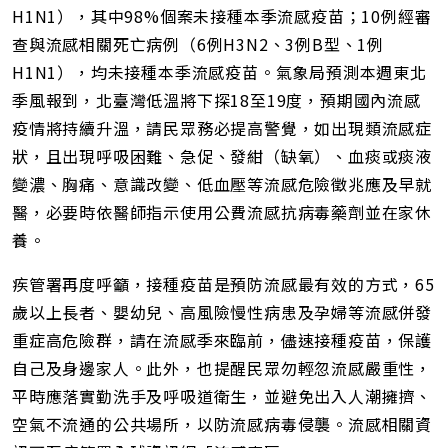
H1N1），其中98%個案未接種本季流感疫苗；10例經審
查與流感相關死亡病例（6例H3N2、3例B型、1例
H1N1），均未接種本季流感疫苗。氣象局預測本週東北
季風報到，北臺灣低溫將下探18至19度，預期國內流感
疫情將持續升溫，請民眾務必提高警覺，如出現類流感症
狀，且出現呼吸困難、急促、發紺（缺氧）、血痰或痰液
變濃、胸痛、意識改變、低血壓等流感危險徵兆應及早就
醫，必要時依醫師指示使用公費流感抗病毒藥劑並在家休
養。
疾管署再度呼籲，接種疫苗是預防流感最有效的方式，65
歲以上長者、嬰幼兒、高風險慢性病患及孕婦等流感併發
重症高危險群，請在流感季來臨前，儘速接種疫苗，保護
自己及身邊家人。此外，也提醒民眾勿輕忽流感嚴重性，
平時應落實勤洗手及呼吸道衛生，並避免出入人潮擁擠、
空氣不流通的公共場所，以防流感病毒侵襲。流感相關資