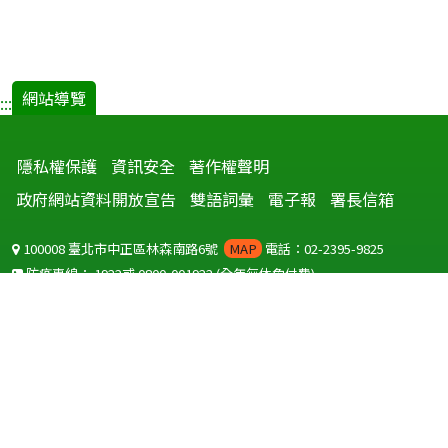
網站導覽
:::
隱私權保護
資訊安全
著作權聲明
政府網站資料開放宣告
雙語詞彙
電子報
署長信箱
100008 臺北市中正區林森南路6號
MAP
電話：02-2395-9825
防疫專線：
1922
或
0800-001922
(全年無休免付費)
聽語障服務免付費傳真：
0800-655955
國外可撥打
+886-800-001922
(自國外撥打回國須自付國際電話費用)
Copyright © 2026 衛生福利部 疾病管制署. All rights reserved.