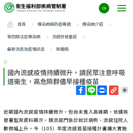
主
EN
要
內
首頁
傳染病與防疫專題
傳染病介紹
容
區
第四類法定傳染病
流感併發重症
ALT+C
最新消息及疫情訊息
新聞稿
:::
國內流感疫情持續微升，請民眾注意呼吸
道衛生，高危險群儘早接種疫苗
回
上
取
一
得
頁
近期國內流感疫情持續微升，但尚未進入高峰期，依據疾
短
網
管署監測資料顯示，類流感門急診就診病例、流感住院人
址
數微幅上升。今（105）年度流感疫苗接種計畫擴大實施