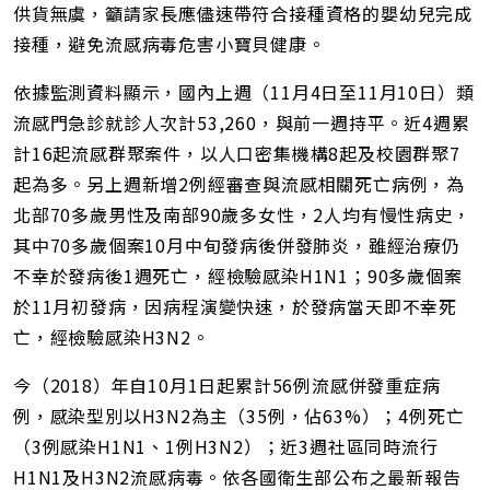
供貨無虞，籲請家長應儘速帶符合接種資格的嬰幼兒完成
接種，避免流感病毒危害小寶貝健康。
依據監測資料顯示，國內上週（11月4日至11月10日）類
流感門急診就診人次計53,260，與前一週持平。近4週累
計16起流感群聚案件，以人口密集機構8起及校園群聚7
起為多。另上週新增2例經審查與流感相關死亡病例，為
北部70多歲男性及南部90歲多女性，2人均有慢性病史，
其中70多歲個案10月中旬發病後併發肺炎，雖經治療仍
不幸於發病後1週死亡，經檢驗感染H1N1；90多歲個案
於11月初發病，因病程演變快速，於發病當天即不幸死
亡，經檢驗感染H3N2。
今（2018）年自10月1日起累計56例流感併發重症病
例，感染型別以H3N2為主（35例，佔63%）；4例死亡
（3例感染H1N1、1例H3N2）；近3週社區同時流行
H1N1及H3N2流感病毒。依各國衛生部公布之最新報告