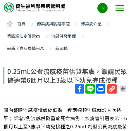
主
EN
要
內
首頁
傳染病與防疫專題
傳染病介紹
容
區
第四類法定傳染病
流感併發重症
ALT+C
最新消息及疫情訊息
新聞稿
:::
0.25mL公費流感疫苗供貨無虞，籲請民眾
儘速帶6個月以上3歲以下幼兒完成接種
回
上
取
一
得
頁
國內整體流感疫情處於低點，近兩週類流感就診人次持
短
網
平；新增2例流感併發重症死亡病例。疾病管制署表示，6
址
個月以上至3歲以下幼兒接種之0.25mL劑型公費流感疫苗