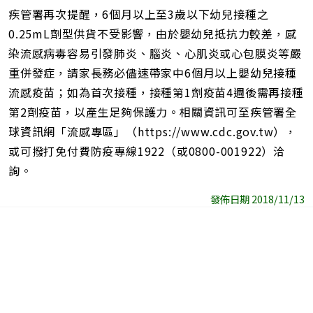
疾管署再次提醒，6個月以上至3歲以下幼兒接種之
0.25mL劑型供貨不受影響，由於嬰幼兒抵抗力較差，感
染流感病毒容易引發肺炎、腦炎、心肌炎或心包膜炎等嚴
重併發症，請家長務必儘速帶家中6個月以上嬰幼兒接種
流感疫苗；如為首次接種，接種第1劑疫苗4週後需再接種
第2劑疫苗，以產生足夠保護力。相關資訊可至疾管署全
球資訊網「流感專區」（https://www.cdc.gov.tw），
或可撥打免付費防疫專線1922（或0800-001922）洽
詢。
發佈日期 2018/11/13