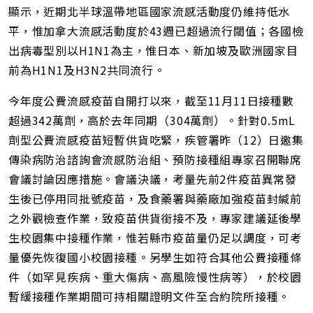
顯示，近期北半球溫帶地區國家流感活動度仍維持低水
平，惟加拿大流感活動度於43週已超過流行閾值；各國檢
出病毒型別以H1N1為主，惟日本、新加坡及歐洲國家目
前為H1N1及H3N2共同流行。
今年度公費流感疫苗自開打以來，截至11月11日接種數
超過342萬劑，高於去年同期（304萬劑）。針對0.5mL
劑型公費流感疫苗短暫供貨吃緊，疾管署昨（12）日邀集
傳染病防治諮詢會流感防治組、預防接種組專家召開聯席
會議討論因應措施。會議決議，考量先前2件疫苗異常發
生後已停用同批號疫苗，及食藥署與藥廠加強疫苗封緘前
之外觀檢查作業，致疫苗供貨銜接不及，專家建議延後學
生校園集中接種作業，惟若縣市疫苗量仍足以調度，可考
量優先恢復國小校園接種。另學生如符合其他公費接種條
件（如罕見疾病、重大傷病、高風險慢性病等），於校園
暫緩接種作業期間可持相關證明文件至合約院所接種。