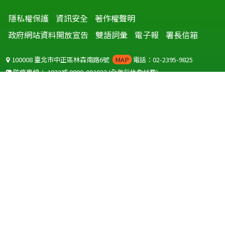
隱私權保護
資訊安全
著作權聲明
政府網站資料開放宣告
雙語詞彙
電子報
署長信箱
100008 臺北市中正區林森南路6號
MAP
電話：02-2395-9825
防疫專線：
1922
或
0800-001922
(全年無休免付費)
聽語障服務免付費傳真：
0800-655955
國外可撥打
+886-800-001922
(自國外撥打回國須自付國際電話費用)
Copyright © 2026 衛生福利部 疾病管制署. All rights reserved.
本網站建議使用 IE10 以上版本瀏覽器及以1920x1080解析度，以獲得最
佳瀏覽體驗。
為提供使用者有文書軟體選擇的權利，本網站提供ODF開放文件格式，
建議您安裝免費開源軟體
(https://www.ndc.gov.tw/cp.aspx?
n=32A75A78342B669D)
或以您慣用的軟體開啟文件。