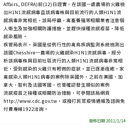
址
Affairs, DEFRA)前(12)日證實，在該國一處農場的火雞檢
出H1N1流感病毒且該病毒株與目前流行的人類H1N1流
感病毒非常相近，該局呼籲，禽畜養殖等相關業者注意個
人衛生及加強相關防護措施，並趕快接種流感疫苗，降低
感染風險。
疾管局表示，英國是從例行性的禽鳥疾病監測系統檢測出
該國Chesshire一農場的火雞感染H1N1流感病毒，經分
析該病毒株與目前社區流行的人類H1N1流感病毒非常相
近，受到感染的火雞只有輕微的症狀，並已逐漸痊癒。家
禽感染人類H1N1病毒的案例除英國外，之前在美國、加
拿大、智利及法國等國，也曾確認發生類似的案例
流感疫苗之接種或相關防治措施，可參閱該局網頁
http://www.cdc.gov.tw，或撥打民眾疫情通報及諮詢免
付費專線1922洽詢。
發佈日期 2011/1/14