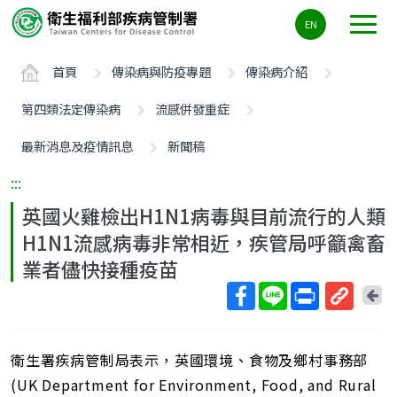
主
EN
要
內
首頁
傳染病與防疫專題
傳染病介紹
容
區
第四類法定傳染病
流感併發重症
ALT+C
最新消息及疫情訊息
新聞稿
:::
英國火雞檢出H1N1病毒與目前流行的人類
H1N1流感病毒非常相近，疾管局呼籲禽畜
業者儘快接種疫苗
回
上
取
一
得
頁
衛生署疾病管制局表示，英國環境、食物及鄉村事務部
短
網
(UK Department for Environment, Food, and Rural