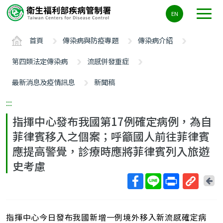
主
EN
要
內
首頁
傳染病與防疫專題
傳染病介紹
容
區
第四類法定傳染病
流感併發重症
ALT+C
最新消息及疫情訊息
新聞稿
:::
指揮中心發布我國第17例確定病例，為自
菲律賓移入之個案；呼籲國人前往菲律賓
應提高警覺，診療時應將菲律賓列入旅遊
史考慮
回
上
取
一
得
頁
指揮中心今日發布我國新增一例境外移入新流感確定病
短