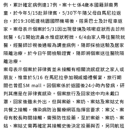
網
例，累計確定病例達17例。案十七係4歲本國籍菲裔男
址
童，於今年5/15赴菲律賓，5/30下午隨父母自馬尼拉返
台，於19:30抵達桃園國際機場後，搭乘巴士及計程車返
家。案母表示個案於5/31因出現發燒及咳嗽症狀而去診所
就醫，6/1開始流鼻水惟症狀輕微，6/4由家人帶往醫院就
醫，經醫師診視後通報為調查病例，隨即採檢送驗及居家
隔離治療，於今日午間檢驗證實，隨即將個案送往醫院隔
離治療。
案母表示個案於菲律賓並未接觸有相關流感症狀之家人或
朋友，惟曾於5/16 在馬尼拉參加親戚婚禮餐宴，旅行期
間也曾逛SM mall。因個案係於返國後24小時內發病，研
判其應是在菲律賓感染。個案旅行及回家途中均未戴口
罩，回家後雖未外出，但與案爺、案奶、案姑及案姑丈有
共餐之接觸，傳染病防治醫療網區指揮官要求：案父、案
母有較長時間接觸，需預防性投藥，至於案爺、案奶、案
姑、案姑丈需再確定其接觸史後決定投藥與否，另同航班