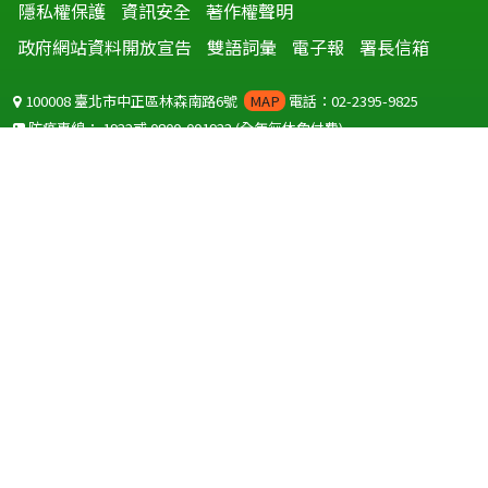
隱私權保護
資訊安全
著作權聲明
政府網站資料開放宣告
雙語詞彙
電子報
署長信箱
100008 臺北市中正區林森南路6號
MAP
電話：02-2395-9825
防疫專線：
1922
或
0800-001922
(全年無休免付費)
聽語障服務免付費傳真：
0800-655955
國外可撥打
+886-800-001922
(自國外撥打回國須自付國際電話費用)
Copyright © 2026 衛生福利部 疾病管制署. All rights reserved.
本網站建議使用 IE10 以上版本瀏覽器及以1920x1080解析度，以獲得最
佳瀏覽體驗。
為提供使用者有文書軟體選擇的權利，本網站提供ODF開放文件格式，
建議您安裝免費開源軟體
(https://www.ndc.gov.tw/cp.aspx?
n=32A75A78342B669D)
或以您慣用的軟體開啟文件。