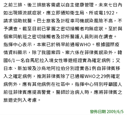
之前三排、後三排旅客需處以自主健康管理，未來七日內
如出現類流感症狀，應立即通知衛生局、所或電1922，
請求協助就醫。巴士旅客及計程車司機感染風險不高，不
予調查。截至目前已掌握之密切接觸者均無症狀。至於與
個案同航班之密切接觸者及診所醫護人員則尚在調查。
指揮中心表示，本案已於稍早前通報WHO。根據國際疫
情資料顯示，除了我國案四、案六係在菲律賓感染外，韓
國6/1一名自馬尼拉入境女性導遊經證實為確定病例；又
日本、新加坡及沙烏地阿拉伯分別證實各1例自菲律賓移
入之確定病例，推測菲律賓除了已通報WHO之29例確定
病例外，應有其他病例在社區中，指揮中心特別呼籲國人
前往菲律賓應提高警覺，醫師診治病人時，應將菲律賓之
旅遊史列入考慮。
發佈日期 2009/6/5