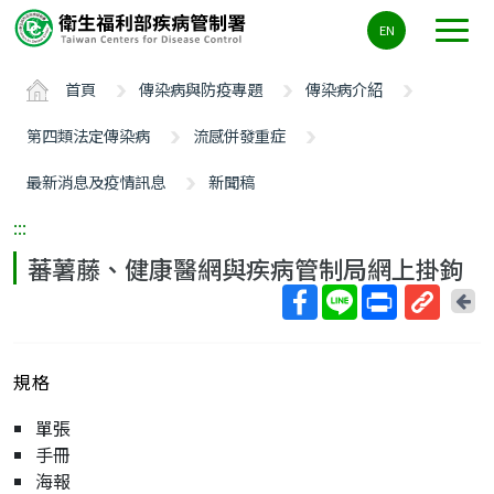
主
EN
要
內
首頁
傳染病與防疫專題
傳染病介紹
容
區
第四類法定傳染病
流感併發重症
ALT+C
最新消息及疫情訊息
新聞稿
:::
蕃薯藤、健康醫網與疾病管制局網上掛鉤
回
上
取
一
得
頁
規格
短
網
單張
址
手冊
海報