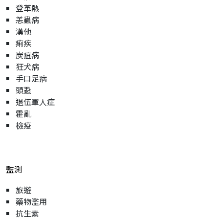
登革熱
恙蟲病
漢他
痢疾
炭疽病
狂犬病
手口足病
頭蝨
退伍軍人症
霍亂
檢疫
監測
旅遊
藥物濫用
抗生素