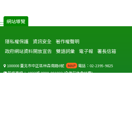
網站導覽
:::
隱私權保護
資訊安全
著作權聲明
政府網站資料開放宣告
雙語詞彙
電子報
署長信箱
100008 臺北市中正區林森南路6號
MAP
電話：02-2395-9825
防疫專線：
1922
或
0800-001922
(全年無休免付費)
聽語障服務免付費傳真：
0800-655955
國外可撥打
+886-800-001922
(自國外撥打回國須自付國際電話費用)
Copyright © 2026 衛生福利部 疾病管制署. All rights reserved.
本網站建議使用 IE10 以上版本瀏覽器及以1920x1080解析度，以獲得最