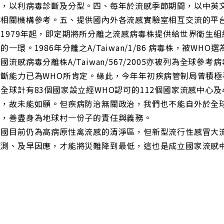
體，以利病毒診斷及分型。四、每年於流感季節期間，以中英文
外相關機構參考。五、提供國內外各流感實驗室相互交流的平
1979年起，即定期將所分離之流感病毒株提供給世界衛生組
的一環。1986年分離之A/Taiwan/1/86 病毒株，被W
國流感病毒分離株A/Taiwan/567/2005亦被列為全球
診斷能力已為WHO所肯定。緣此，今年年初疾病管制局曾積極
全球計有83個國家設立經WHO認可的112個國家流感中心
國，故未能如願。但疾病防治無關政治，我們也不能自外於全
料，善盡身為地球村一份子的責任與義務。
我國目前仍為高病原性禽流感的清淨區，但新型流行性感冒大
監測、及早因應，才能將災難降到最低，這也是成立國家流感