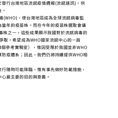
發行台灣地區流感疫情週報(流感速訊)，供
台。
織(WHO)，使台灣地區成為全球流感病毒監
HO選為當年的疫苗株。而在今年的疫苗株選取會議
參考病毒株之一，這些成果顯示我國對於流感病毒的
爭取，希望成為WHO國家流感中心的一員
及4個參考實驗室），惟因受限於我國並非WHO
球防疫體系；因此，我們仍將持續提供WHO相
流行隨時可能降臨，惟有事先做好防範措施，
中心最主要的目的與意義。