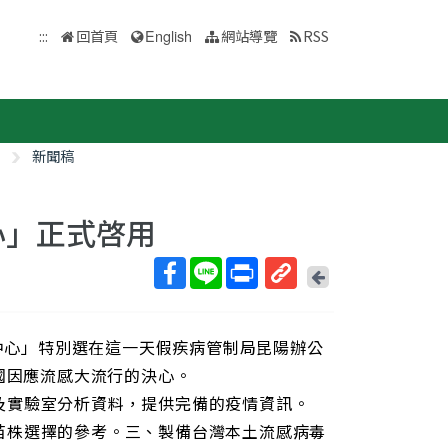
:::
回首頁
English
網站導覽
RSS
新聞稿
心」正式啓用
回
上
取
一
得
頁
感中心」特別選在這一天假疾病管制局昆陽辦公
短
網
國因應流感大流行的決心。
址
及實驗室分析資料，提供完備的疫情資訊。
苗株選擇的參考。三、製備台灣本土流感病毒