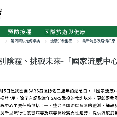
預防接種
國際旅遊與健康
紹
第四類法定傳染病
流感併發重症
最新消息及疫情訊息
別陰霾、挑戰未來-「國家流感中
7月5日是我國自SARS疫區除名三週年的紀念日，「國家流
揭牌?用，除了有記取當年SARS戰役的教訓以外，更彰顯我
流感中心主要任務包括：一、整合全國流感病毒的監測、通報
監測新型流行性感冒病毒及病毒抗原變異性趨勢，提供流感疫