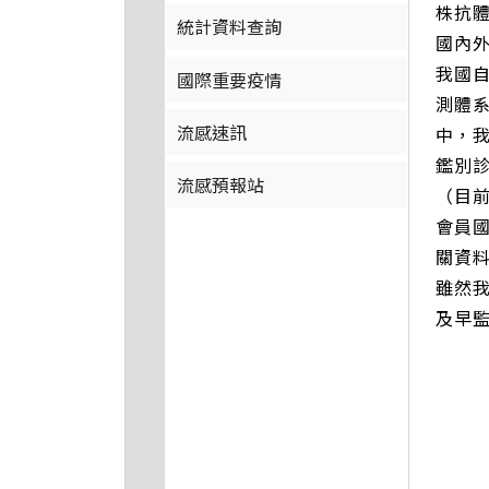
株抗
統計資料查詢
國內
我國自
國際重要疫情
測體系
流感速訊
中，我
鑑別
流感預報站
（目前
會員
關資
雖然
及早