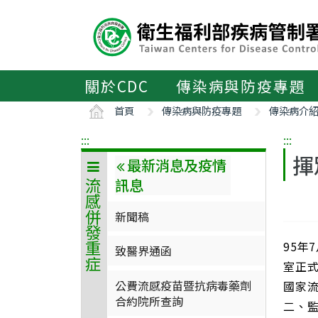
主
要
內
容
區
關於CDC
傳染病與防疫專題
ALT+C
首頁
傳染病與防疫專題
傳染病介
:::
:::
揮
最新消息及疫情
訊息
流感併發重症
新聞稿
95年
致醫界通函
室正式
公費流感疫苗暨抗病毒藥劑
國家
合約院所查詢
二、