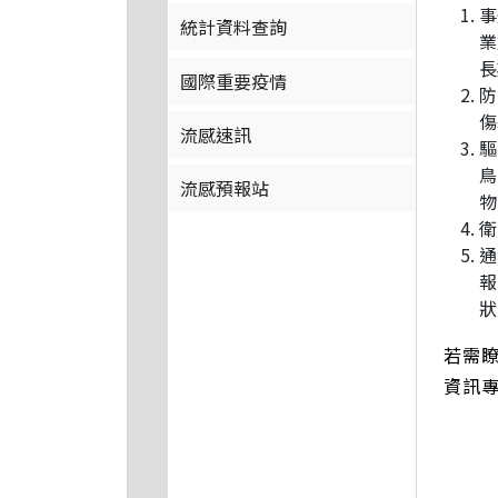
事
統計資料查詢
業
長
國際重要疫情
防
傷
流感速訊
驅
鳥
流感預報站
物
衛
通
報
狀
若需瞭
資訊專