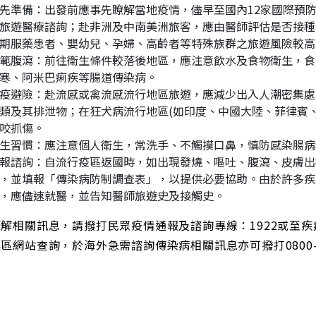
先準備：出發前應事先瞭解當地疫情，儘早至國內12家國際預
旅遊醫療諮詢；赴非洲及中南美洲旅客，應由醫師評估是否接種
期服藥患者、嬰幼兒、孕婦、高齡者等特殊族群之旅遊風險較高
範腹瀉：前往衛生條件較落後地區，應注意飲水及食物衛生，食
寒、阿米巴痢疾等腸道傳染病。
疫避險：赴流感或禽流感流行地區旅遊，應減少出入人潮密集處
類及其排泄物；在狂犬病流行地區(如印度、中國大陸、菲律賓
咬抓傷。
生習慣：應注意個人衛生，常洗手、不觸摸口鼻，慎防感染腸病
報諮詢：自流行疫區返國時，如出現發燒、嘔吐、腹瀉、皮膚出
，並填報「傳染病防制調查表」，以提供必要協助。由於許多疾
，應儘速就醫，並告知醫師旅遊史及接觸史。
解相關訊息，請撥打民眾疫情通報及諮詢專線：1922或至疾病管制局ht
區網站查詢，於海外急需諮詢傳染病相關訊息亦可撥打0800-0