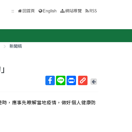
:::
回首頁
English
網站導覽
RSS
新聞稿
功」
回
上
取
一
得
頁
遊時，應事先暸解當地疫情，做好個人健康防
短
網
址