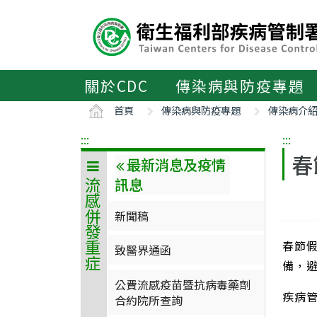
主
要
內
容
區
關於CDC
傳染病與防疫專題
ALT+C
首頁
傳染病與防疫專題
傳染病介
:::
:::
春
最新消息及疫情
訊息
流感併發重症
新聞稿
春節
致醫界通函
備，
公費流感疫苗暨抗病毒藥劑
疾病
合約院所查詢