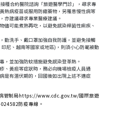
防接種合約醫院諮詢「旅遊醫學門診」，尋求專
黃熱病疫苗或服用防瘧藥物，另罹患慢性病等
，亦建議尋求專業醫療建議。
物儘可能煮熟再吃，以避免感染桿菌性痢疾、
，勤洗手、戴口罩加強自我防護，並避免接觸
、印尼、越南等國家或地區)，則須小心防範被動
毒，並加強防蚊措施避免感染登革熱。
疹、黃疸等症狀時，務必向機場檢疫人員通
病是有潛伏期的，回國後如出現上述不適症
tps://www.cdc.gov.tw/國際旅遊
24582防疫專線。