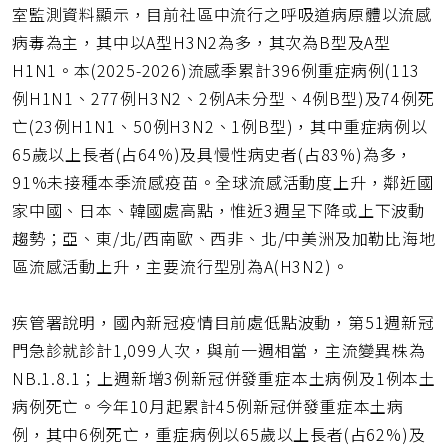
室監測資料顯示，目前社區中流行之呼吸道病原體以流感
病毒為主，其中以A型H3N2為多，其次為B型及A型
H1N1。本(2025-2026)流感季累計396例重症病例(113
例H1N1、277例H3N2、2例A未分型、4例B型)及74例死
亡(23例H1N1、50例H3N2、1例B型)，其中重症病例以
65歲以上長者(占64%)及具慢性病史者(占83%)為多，
91%未接種本季流感疫苗。全球流感活動度上升，鄰近國
家中國、日本、韓國處高點，惟近3週呈下降或上下波動
趨勢；亞、東/北/西南歐、西非、北/中美洲及加勒比海地
區流感活動上升，主要流行型別為A(H3N2)。
疾管署說明，國內新冠疫情目前處低點波動，第51週新冠
門急診就診計1,099人次，與前一週相當，主流變異株為
NB.1.8.1；上週新增3例新冠併發重症本土病例及1例本土
病例死亡。今年10月起累計45例新冠併發重症本土病
例，其中6例死亡，重症病例以65歲以上長者(占62%)及