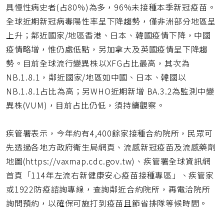
具慢性病史者(占80%)為多，96%未接種本季新冠疫苗。
全球近期新冠病毒陽性率呈下降趨勢，僅非洲部分地區呈
上升；鄰近國家/地區香港、日本、韓國疫情下降，中國
疫情略增，惟仍處低點，另加拿大及英國疫情呈下降趨
勢。目前全球流行變異株以XFG占比最高，其次為
NB.1.8.1，鄰近國家/地區如中國、日本、韓國以
NB.1.8.1占比為高；另WHO近期新增 BA.3.2為監測中變
異株(VUM)，目前占比仍低，須持續觀察。
疾管署表示，今年約有4,400餘家接種合約院所，民眾可
先透過各地方政府衛生局網頁、流感新冠疫苗及流感藥劑
地圖(https://vaxmap.cdc.gov.tw)、疾管署全球資訊網
首頁「114年左流右新健康安心疫苗接種專區」、疾管家
或1922防疫諮詢專線，查詢鄰近合約院所，再電洽院所
詢問預約，以確保可施打到疫苗且節省排隊等候時間。