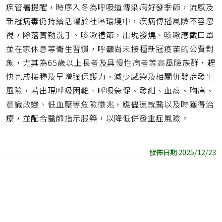
疾管署提醒，時序入冬為呼吸道傳染病好發季節，流感及
新冠病毒仍持續活躍於社區環境中，疾病傳播風險不容忽
視，除落實勤洗手、咳嗽禮節，出現發燒、咳嗽應戴口罩
並在家休息等衛生習慣，呼籲尚未接種新冠疫苗的公費對
象，尤其為65歲以上長者及具慢性病者等高風險族群，趕
快完成接種及早增強保護力，減少感染及相關併發症發生
風險，若出現呼吸困難、呼吸急促、發紺、血痰、胸痛、
意識改變、低血壓等危險徵兆，應儘速就醫以及時獲得治
療，並配合醫師指示服藥，以降低併發重症風險。
發佈日期 2025/12/23