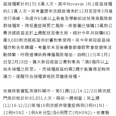
址
苗接種累計約155.6萬人次，其中Novavax JN.1疫苗接種
約3.3萬人次。另考量歷年流感疫情多於12月至翌年3月達
流行高峰，為提升65歲以上長者及學齡前幼兒等高風險族
群接種率，降低重症與死亡風險，疾管署已增購15萬劑公
費流感疫苗並於上週配送至衛生局，總計今年共採購682
萬9,080劑流感疫苗供計畫對象使用。另今年新冠疫苗接
種亦較去年踴躍，考量年末至後續春節連假聚會旅遊等活
動頻繁，呼吸道傳染病傳播風險增加，自明(115)年1月1
日至2月28日，擴大新冠疫苗公費對象為「滿6個月以上
尚未接種之民眾」，而接種疫苗約需2週才能獲得足夠保
護力，提醒符合接種資格民眾儘速接種。
依據疾管署監測資料顯示，第51週(12/14-12/20)類流感
門急診就診計83,851人次，與前一週相當；另上週
(12/16-12/22)新增16例流感併發重症病例(3例H1N1、
12例H3N2、1例A未分型)及6例死亡(均H3N2)。依實驗