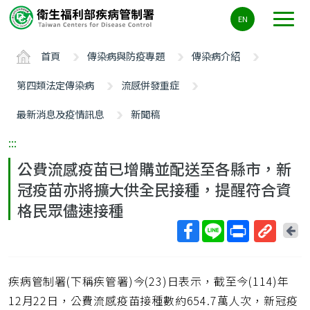
主
EN
要
內
首頁
傳染病與防疫專題
傳染病介紹
容
區
第四類法定傳染病
流感併發重症
ALT+C
最新消息及疫情訊息
新聞稿
:::
公費流感疫苗已增購並配送至各縣市，新
冠疫苗亦將擴大供全民接種，提醒符合資
格民眾儘速接種
回
上
取
一
得
頁
疾病管制署(下稱疾管署)今(23)日表示，截至今(114)年
短
網
12月22日，公費流感疫苗接種數約654.7萬人次，新冠疫