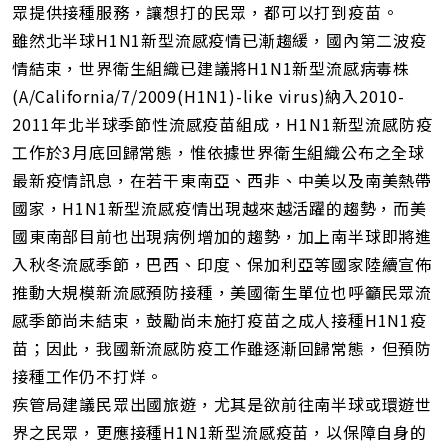
眾提供接種服務，讓想打的民眾，都可以打到疫苗。
雖然北半球H1N1新型流感疫情已漸趨緩，國內第二波疫
情結束，世界衛生組織已建議將H1N1新型流感病毒株
(A/California/7/2009(H1N1)-like virus)納入2010-
2011年北半球季節性流感疫苗組成，H1N1新型流感防疫
工作於3月底回歸常態，惟依據世界衛生組織公布之全球
最新疫情訊息，在若干東南亞、西非、中美以及南美熱帶
國家，H1N1新型流感疫情出現越來越活躍的趨勢，而美
國東南部目前也出現病例增加的趨勢，加上南半球即將進
入秋冬流感季節，巴西、印度、保加利亞等國家陸續宣佈
推動大規模新流感預防接種，美國衛生單位也呼籲民眾流
感季節尚未結束，鼓勵尚未施打疫苗之成人接種H1N1疫
苗；因此，我國新流感防疫工作雖逐漸回歸常態，但預防
接種工作仍不打烊。
疾管局建議民眾出國旅遊，尤其是欲前往南半球或環遊世
界之民眾，更應接種H1N1新型流感疫苗，以保障自身的