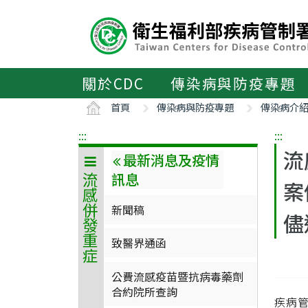
主
要
內
容
區
關於CDC
傳染病與防疫專題
ALT+C
首頁
傳染病與防疫專題
傳染病介
:::
:::
流
最新消息及疫情
訊息
流感併發重症
案
新聞稿
儘
致醫界通函
公費流感疫苗暨抗病毒藥劑
合約院所查詢
疾病管