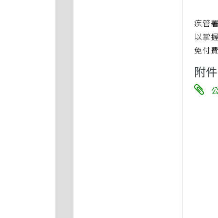
疾管
以掌握
免付費防
附件