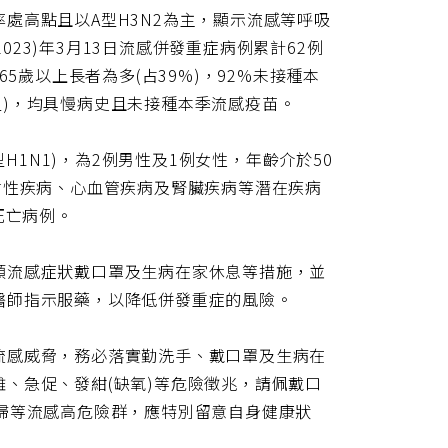
網
處高點且以A型H3N2為主，顯示流感等呼吸
址
023)年3月13日流感併發重症病例累計62例
以65歲以上長者為多(占39%)，92%未接種本
B型)，均具慢病史且未接種本季流感疫苗。
H1N1)，為2例男性及1例女性，年齡介於50
謝性疾病、心血管疾病及腎臟疾病等潛在疾病
死亡病例。
類流感症狀戴口罩及生病在家休息等措施，並
醫師指示服藥，以降低併發重症的風險。
流感威脅，務必落實勤洗手、戴口罩及生病在
、急促、發紺(缺氧)等危險徵兆，請佩戴口
婦等流感高危險群，應特別留意自身健康狀