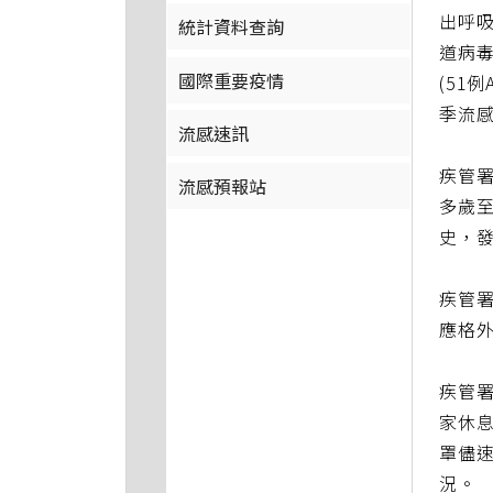
出呼吸
統計資料查詢
道病毒
國際重要疫情
(51
季流感
流感速訊
疾管署
流感預報站
多歲
史，發
疾管
應格
疾管
家休
罩儘
況。