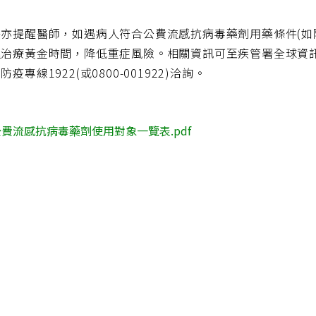
署亦提醒醫師，如遇病人符合公費流感抗病毒藥劑用藥條件(如
治療黃金時間，降低重症風險。相關資訊可至疾管署全球資訊網(http
疫專線1922(或0800-001922)洽詢。
公費流感抗病毒藥劑使用對象一覽表.pdf