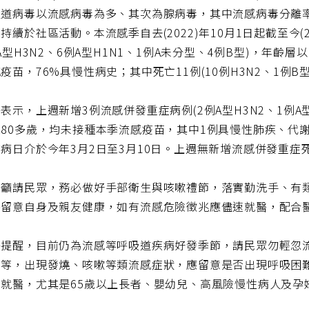
道病毒以流感病毒為多、其次為腺病毒，其中流感病毒分離率
持續於社區活動。本流感季自去(2022)年10月1日起截至今(2
例A型H3N2、6例A型H1N1、1例A未分型、4例B型)，年齡層
疫苗，76%具慢性病史；其中死亡11例(10例H3N2、1例
表示，上週新增3例流感併發重症病例(2例A型H3N2、1例A型
至80多歲，均未接種本季流感疫苗，其中1例具慢性肺疾、代
病日介於今年3月2日至3月10日。上週無新增流感併發重症
署籲請民眾，務必做好手部衛生與咳嗽禮節，落實勤洗手、有
外留意自身及親友健康，如有流感危險徵兆應儘速就醫，配合
署提醒，目前仍為流感等呼吸道疾病好發季節，請民眾勿輕忽
息等，出現發燒、咳嗽等類流感症狀，應留意是否出現呼吸困難
速就醫，尤其是65歲以上長者、嬰幼兒、高風險慢性病人及孕