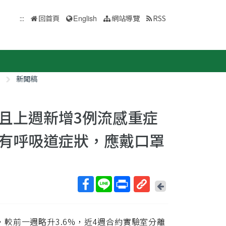
:::
回首頁
English
網站導覽
RSS
新聞稿
且上週新增3例流感重症
有呼吸道症狀，應戴口罩
回
上
取
一
得
頁
次，較前一週略升3.6%，近4週合約實驗室分離
短