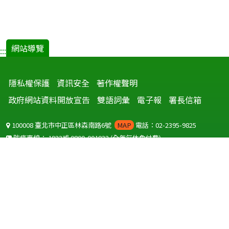
網站導覽
:::
隱私權保護
資訊安全
著作權聲明
政府網站資料開放宣告
雙語詞彙
電子報
署長信箱
100008 臺北市中正區林森南路6號
MAP
電話：02-2395-9825
防疫專線：
1922
或
0800-001922
(全年無休免付費)
聽語障服務免付費傳真：
0800-655955
國外可撥打
+886-800-001922
(自國外撥打回國須自付國際電話費用)
Copyright © 2026 衛生福利部 疾病管制署. All rights reserved.