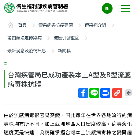
主
EN
要
內
首頁
傳染病與防疫專題
傳染病介紹
容
區
第四類法定傳染病
流感併發重症
ALT+C
最新消息及疫情訊息
新聞稿
:::
台灣疾管局已成功產製本土A型及B型流感
病毒株抗體
回
上
取
一
得
頁
由於流感病毒很容易突變，因此每年在世界各地流行的病
短
網
毒株均有所不同，加上亞洲地區人口密度較高，病毒演化
址
速度更是快速，為精確掌握台灣本土流感病毒株之變異趨