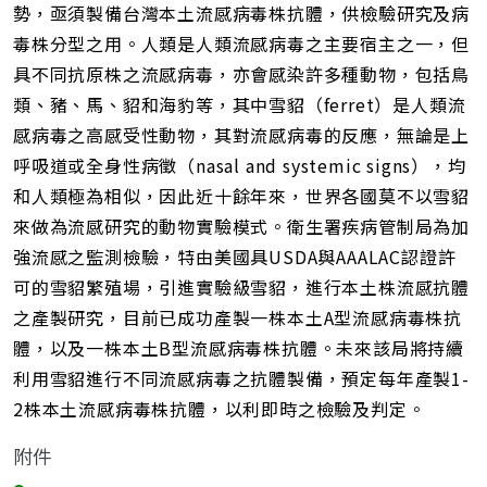
勢，亟須製備台灣本土流感病毒株抗體，供檢驗研究及病
毒株分型之用。人類是人類流感病毒之主要宿主之一，但
具不同抗原株之流感病毒，亦會感染許多種動物，包括鳥
類、豬、馬、貂和海豹等，其中雪貂（ferret）是人類流
感病毒之高感受性動物，其對流感病毒的反應，無論是上
呼吸道或全身性病徵（nasal and systemic signs），均
和人類極為相似，因此近十餘年來，世界各國莫不以雪貂
來做為流感研究的動物實驗模式。衛生署疾病管制局為加
強流感之監測檢驗，特由美國具USDA與AAALAC認證許
可的雪貂繁殖場，引進實驗級雪貂，進行本土株流感抗體
之產製研究，目前已成功產製一株本土A型流感病毒株抗
體，以及一株本土B型流感病毒株抗體。未來該局將持續
利用雪貂進行不同流感病毒之抗體製備，預定每年產製1-
2株本土流感病毒株抗體，以利即時之檢驗及判定。
附件