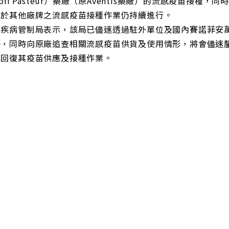
nofi Pasteur）藥廠（原Aventis藥廠）的流感疫苗
至於其他廠牌之流感疫苗接種作業仍持續進行。
署疾病管制局表示，該局已儘速透過駐外單位及國內賽諾菲安
委，同時向原廠追查相關流感疫苗供貨及使用情形，將會儘速
再回復其疫苗供應及接種作業。