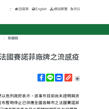
:::
回首頁
English
網站導覽
RSS
新聞稿
法國賽諾菲廠牌之流感疫
回
上
取
一
得
頁
然以色列政府表示，該事件目前尚未證明與流
短
網
宣布暫時停止已供應全國各縣市之法國賽諾菲
址