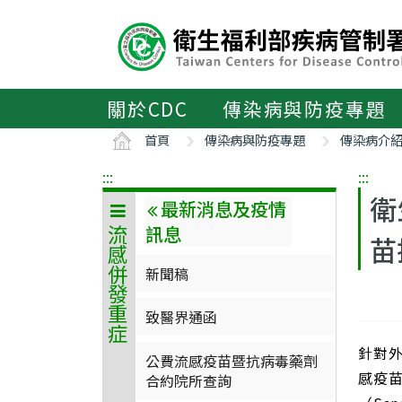
主
要
內
容
區
關於CDC
傳染病與防疫專題
ALT+C
首頁
傳染病與防疫專題
傳染病介
:::
:::
衛
最新消息及疫情
訊息
流感併發重症
苗
新聞稿
致醫界通函
針對
公費流感疫苗暨抗病毒藥劑
感疫
合約院所查詢