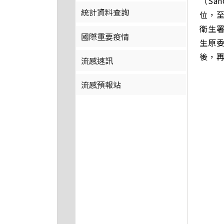
（Sa
統計資料查詢
位，
衛生
國際重要疫情
生原
後，
流感速訊
流感預報站