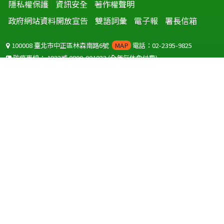
隱私權保護
資訊安全
著作權聲明
政府網站資料開放宣告
雙語詞彙
電子報
署長信箱
100008 臺北市中正區林森南路6號
MAP
電話：02-2395-9825
防疫專線：
1922
或
0800-001922
(全年無休免付費)
聽語障服務免付費傳真：
0800-655955
國外可撥打
+886-800-001922
(自國外撥打回國須自付國際電話費用)
Copyright © 2026 衛生福利部 疾病管制署. All rights reserved.
本網站建議使用 IE10 以上版本瀏覽器及以1920x1080解析度，以獲得最
佳瀏覽體驗。
為提供使用者有文書軟體選擇的權利，本網站提供ODF開放文件格式，
建議您安裝免費開源軟體
(https://www.ndc.gov.tw/cp.aspx?
n=32A75A78342B669D)
或以您慣用的軟體開啟文件。