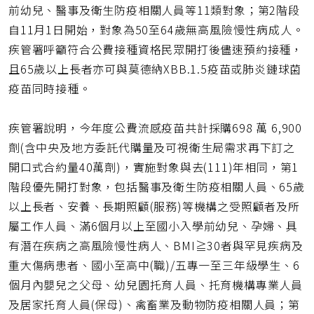
址
前幼兒、醫事及衛生防疫相關人員等11類對象；第2階段
自11月1日開始，對象為50至64歲無高風險慢性病成人。
疾管署呼籲符合公費接種資格民眾開打後儘速預約接種，
且65歲以上長者亦可與莫德納XBB.1.5疫苗或肺炎鏈球菌
疫苗同時接種。
疾管署說明，今年度公費流感疫苗共計採購698 萬 6,900
劑(含中央及地方委託代購量及可視衛生局需求再下訂之
開口式合約量40萬劑)，實施對象與去(111)年相同，第1
階段優先開打對象，包括醫事及衛生防疫相關人員、65歲
以上長者、安養、長期照顧(服務)等機構之受照顧者及所
屬工作人員、滿6個月以上至國小入學前幼兒、孕婦、具
有潛在疾病之高風險慢性病人、BMI≧30者與罕見疾病及
重大傷病患者、國小至高中(職)/五專一至三年級學生、6
個月內嬰兒之父母、幼兒園托育人員、托育機構專業人員
及居家托育人員(保母)、禽畜業及動物防疫相關人員；第