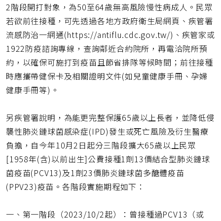
2階段開打對象，為50至64歲無高風險慢性病成人。民眾
若欲前往接種，可先透過各地方政府衛生局網頁、疾管署
流感防治一網通(https://antiflu.cdc.gov.tw/)、疾管家或
1922防疫諮詢專線，查詢鄰近合約院所，再電洽院所預
約，以確保可施打到疫苗且節省排隊等候時間；前往接種
時應攜帶健保卡及相關證明文件(如兒童健康手冊、孕婦
健康手冊等)。
另疾管署說明，為能更完整保護65歲以上長者，並降低侵
襲性肺炎鏈球菌感染症(IPD)發生或死亡風險及衍生醫療
負擔，自今年10月2日起分三階段擴大65歲以上民眾
[1958年(含)以前出生]公費接種1劑13價結合型肺炎鏈球
菌疫苗(PCV13)及1劑23價肺炎鏈球菌多醣體疫苗
(PPV23)疫苗。各階段實施期程如下：
一、第一階段（2023/10/2起）：曾接種過PCV13（或