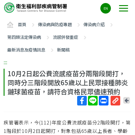
主
EN
要
內
首頁
傳染病與防疫專題
傳染病介紹
容
區
第四類法定傳染病
流感併發重症
ALT+C
最新消息及疫情訊息
新聞稿
:::
10月2日起公費流感疫苗分兩階段開打，
同時分三階段開放65歲以上民眾接種肺炎
鏈球菌疫苗，請符合資格民眾儘速預約
回
上
取
一
得
頁
疾管署表示，今(112)年度公費流感疫苗分2階段開打，第
短
網
1階段於10月2日起開打，對象包括65歲以上長者、學齡