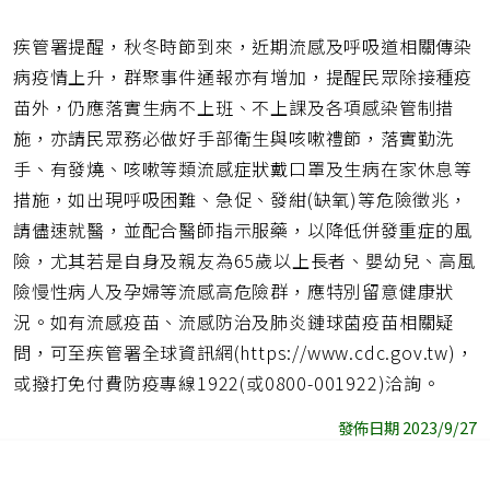
疾管署提醒，秋冬時節到來，近期流感及呼吸道相關傳染
病疫情上升，群聚事件通報亦有增加，提醒民眾除接種疫
苗外，仍應落實生病不上班、不上課及各項感染管制措
施，亦請民眾務必做好手部衛生與咳嗽禮節，落實勤洗
手、有發燒、咳嗽等類流感症狀戴口罩及生病在家休息等
措施，如出現呼吸困難、急促、發紺(缺氧)等危險徵兆，
請儘速就醫，並配合醫師指示服藥，以降低併發重症的風
險，尤其若是自身及親友為65歲以上長者、嬰幼兒、高風
險慢性病人及孕婦等流感高危險群，應特別留意健康狀
況。如有流感疫苗、流感防治及肺炎鏈球菌疫苗相關疑
問，可至疾管署全球資訊網(https://www.cdc.gov.tw)，
或撥打免付費防疫專線1922(或0800-001922)洽詢。
發佈日期 2023/9/27